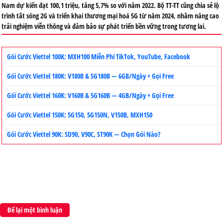
Nam dự kiến đạt 100,1 triệu, tăng 5,7% so với năm 2022. Bộ TT-TT cũng chia sẻ lộ
trình tắt sóng 2G và triển khai thương mại hoá 5G từ năm 2024, nhằm nâng cao
trải nghiệm viễn thông và đảm bảo sự phát triển bền vững trong tương lai.
Gói Cước Viettel 100K: MXH100 Miễn Phí TikTok, YouTube, Facebook
Gói Cước Viettel 180K: V180B & 5G180B — 6GB/Ngày + Gọi Free
Gói Cước Viettel 160K: V160B & 5G160B — 4GB/Ngày + Gọi Free
Gói Cước Viettel 150K: 5G150, 5G150N, V150B, MXH150
Gói Cước Viettel 90K: SD90, V90C, ST90K — Chọn Gói Nào?
Để lại một bình luận