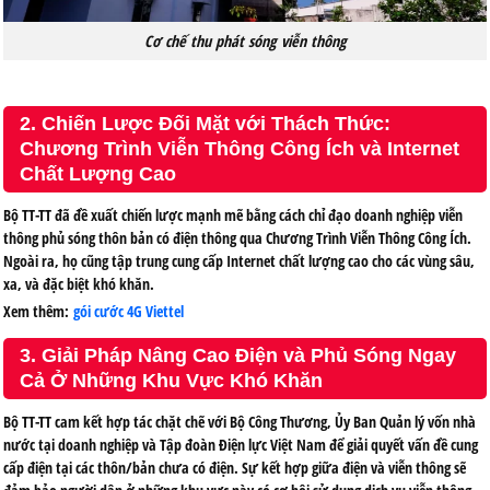
Cơ chế thu phát sóng viễn thông
2. Chiến Lược Đối Mặt với Thách Thức:
Chương Trình Viễn Thông Công Ích và Internet
Chất Lượng Cao
Bộ TT-TT đã đề xuất chiến lược mạnh mẽ bằng cách chỉ đạo doanh nghiệp viễn
thông phủ sóng thôn bản có điện thông qua Chương Trình Viễn Thông Công Ích.
Ngoài ra, họ cũng tập trung cung cấp Internet chất lượng cao cho các vùng sâu,
xa, và đặc biệt khó khăn.
Xem thêm:
gói cước 4G Viettel
3. Giải Pháp Nâng Cao Điện và Phủ Sóng Ngay
Cả Ở Những Khu Vực Khó Khăn
Bộ TT-TT cam kết hợp tác chặt chẽ với Bộ Công Thương, Ủy Ban Quản lý vốn nhà
nước tại doanh nghiệp và Tập đoàn Điện lực Việt Nam để giải quyết vấn đề cung
cấp điện tại các thôn/bản chưa có điện. Sự kết hợp giữa điện và viễn thông sẽ