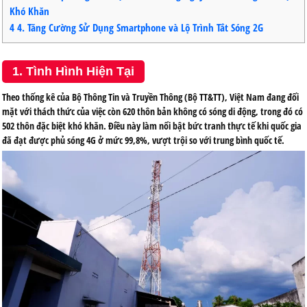
Khó Khăn
4
4. Tăng Cường Sử Dụng Smartphone và Lộ Trình Tắt Sóng 2G
1. Tình Hình Hiện Tại
Theo thống kê của Bộ Thông Tin và Truyền Thông (Bộ TT&TT), Việt Nam đang đối
mặt với thách thức của việc còn 620 thôn bản không có sóng di động, trong đó có
502 thôn đặc biệt khó khăn. Điều này làm nổi bật bức tranh thực tế khi quốc gia
đã đạt được phủ sóng 4G ở mức 99,8%, vượt trội so với trung bình quốc tế.