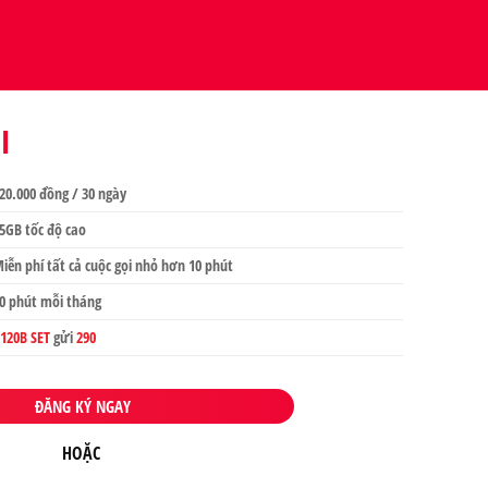
l
20.000 đồng / 30 ngày
5GB tốc độ cao
iễn phí tất cả cuộc gọi nhỏ hơn 10 phút
0 phút mỗi tháng
120B SET
gửi
290
ĐĂNG KÝ NGAY
HOẶC