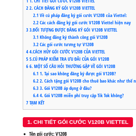
1
1. CHI TIẾT GÓI CƯỚC V120B VIETTEL
2
2. CÁCH ĐĂNG KÝ GÓI V120B VIETTEL
2.1
Về cú pháp đăng ký gói cước V120B của Viettel:
2.2
Các cách đăng ký gói cước V120B Viettel hiện nay
3
3.ĐỐI TƯỢNG ĐƯỢC ĐĂNG KÝ GÓI V120B VIETTEL
3.1
Không đăng ký thành công gói V120B
3.2
Các gói cước tương tự V120B
4
4.CÁCH HỦY GÓI CƯỚC V120B CỦA VIETTEL
5
5.CÚ PHÁP KIỂM TRA ƯU ĐÃI CỦA GÓI V120B
6
6. MỘT SỐ CÂU HỎI THƯỜNG GẶP VỀ GÓI V120B
6.1
1. Tại sao không đăng ký được gói V120B?
6.2
2. Cách tặng gói V120B cho thuê bao khác như thế 
6.3
3. Gói V120B áp dụng ở đâu?
6.4
4. Gói V120B miễn phí truy cập Tik Tok không?
7
TẠM KẾT
1. CHI TIẾT GÓI CƯỚC V120B VIETTEL
Tên gói cước: V120B