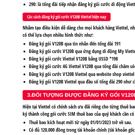
290: là tổng đài tiếp nhận đăng ký gói cước di động Vie
Các cách đăng ký gói cước V120B Viettel hiện nay
Nhằm tạo điều kiện dễ dàng cho mọi khách hàng Viettel, nh
có thể lựa chọn nhiều hình thức như:
Đăng ký gói V120B qua tin nhắn đến tổng đài 191
Đăng ký gói cước V120B qua ứng dụng di động My Viette
Đăng ký gói cước Viettel V120B bằng USSD *198
Đăng ký gói cước 4G Viettel V120B qua tổng đài chăm só
Đăng ký gói cước V120B Viettel qua website shop viettel
Đăng ký gói V120B Viettel qua đầu số tổng đài 290 như c
3.ĐỐI TƯỢNG ĐƯỢC ĐĂNG KÝ GÓI V120
Hiện tại Viettel có chính sách ưu đãi riêng cho từng thuê 
ký thành công gói cước SIM thuê bao của quý khách cần có 
Thuê bao kích hoạt mới từ ngày 01/01/2023 trở về sau.
Có đủ 120.000 đồng trong tài khoản chính (tài khoản gốc