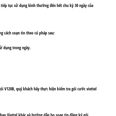
c tiếp tục sử dụng bình thường đến hết chu kỳ 30 ngày của
g cách soạn tin theo cú pháp sau:
sử dụng trong ngày.
i V120B, quý khách hãy thực hiện kiểm tra gói cước viettel
 bao Viettel khác và hướng dẫn họ soạn tin đăng ký gói