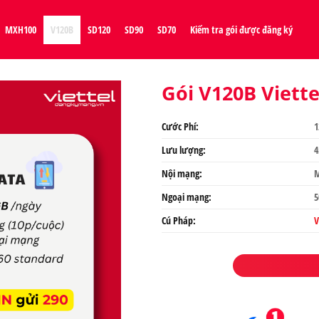
MXH100
V120B
SD120
SD90
SD70
Kiểm tra gói được đăng ký
Gói V120B Viette
Cước Phí:
1
Lưu lượng:
4
Nội mạng:
M
Ngoại mạng:
5
Cú Pháp:
V