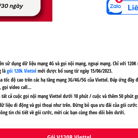
n sử dụng dữ liệu mạng 4G và gọi nội mạng, ngoại mạng. Chỉ với
120K 
g là
gói 120k Viettel
mới được bổ sung từ ngày 15/06/2023.
a tốc độ cao trên các hạ tầng mạng 3G/4G/5G của Viettel. Đáp ứng đầy đủ 
 gọi video call…
tất cả cuộc gọi nội mạng Viettel dưới 10 phút / cuộc và thêm 50 phút 
ữ liệu di động và gọi thoại như trên. Đừng bỏ qua ưu đãi của gói cước V
g tin chi tiết về gói cước, mời các bạn cùng theo dõi bên dưới.
Gói V120B Viettel