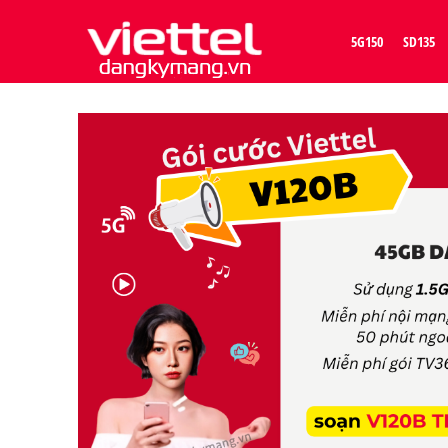
5G150
SD135