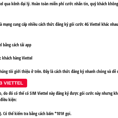
ttel qua kênh đại lý. Hoàn toàn miễn phí cước nhắn tin, quý khách khôn
à mạng cung cấp nhiều cách thức đăng ký gói cước 4G Viettel khác nhau.
l bằng cách tải app
c khách hàng Viettel
húng tôi giới thiệu ở trên. Đây là cách thức đăng ký nhanh chóng và dễ
B VIETTEL
bao, do đó có thể có SIM Viettel này đăng ký được gói cước này nhưng 
điều kiện:
). Có thể kiểm tra bằng cách bấm *101# gọi.