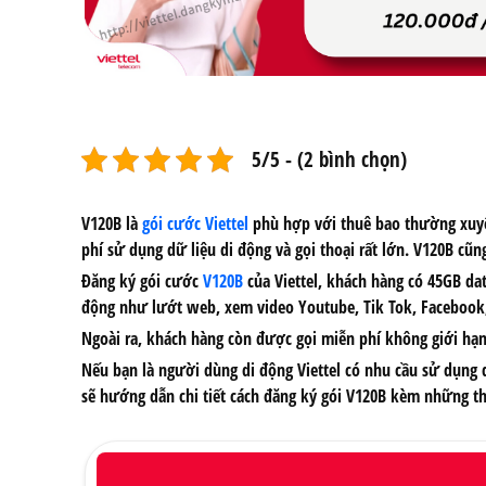
5/5 - (2 bình chọn)
V120B
là
gói cước Viettel
phù hợp với thuê bao thường xuyê
phí sử dụng dữ liệu di động và gọi thoại rất lớn. V120B cũn
Đăng ký gói cước
V120B
của Viettel
, khách hàng có 45GB dat
động như lướt web, xem video Youtube, Tik Tok, Facebook,
Ngoài ra, khách hàng còn được gọi miễn phí không giới hạn 
Nếu bạn là người dùng di động Viettel có nhu cầu sử dụng d
sẽ hướng dẫn chi tiết
cách đăng ký gói V120B
kèm những thôn