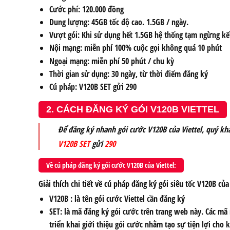
Cước phí: 120.000 đồng
Dung lượng: 45GB tốc độ cao. 1.5GB / ngày.
Vượt gói: Khi sử dụng hết 1.5GB hệ thống tạm ngừng kế
Nội mạng: miễn phí 100% cuộc gọi không quá 10 phút
Ngoại mạng: miễn phí 50 phút / chu kỳ
Thời gian sử dụng: 30 ngày, từ thời điểm đăng ký
Cú pháp: V120B SET gửi 290
2. CÁCH ĐĂNG KÝ GÓI V120B VIETTEL
Để đăng ký nhanh gói cước V120B của Viettel, quý kh
V120B SET
gửi
290
Về cú pháp đăng ký gói cước V120B của Viettel:
Giải thích chi tiết về cú pháp đăng ký gói siêu tốc V120B củ
V120B : là tên gói cước Viettel cần đăng ký
SET: là mã đăng ký gói cước trên trang web này. Các mã
triển khai giới thiệu gói cước nhằm tạo sự tiện lợi cho