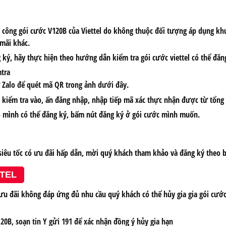
công gói cước V120B của Viettel do không thuộc đối tượng áp dụng khu
mãi khác.
ký, hãy thực hiện theo hướng dẫn kiểm tra gói cước viettel có thể đăn
mtra
 Zalo để quét mã QR trong ảnh dưới đây.
n kiểm tra vào, ấn đăng nhập, nhập tiếp mã xác thực nhận được từ tổng 
ao mình có thể đăng ký, bấm nút đăng ký ở gói cước mình muốn.
 siêu tốc có ưu đãi hấp dẫn, mời quý khách tham khảo và đăng ký theo 
TTEL
ưu đãi không đáp ứng đủ nhu cầu quý khách có thể hủy gia gia gói cướ
20B, soạn tin Y gửi 191 để xác nhận đồng ý hủy gia hạn