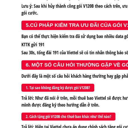
Lưu ý: Sau khi hủy thành công gói V120B theo cách trên, ưu
gói cước.
5.CÚ PHÁP KIỂM TRA ƯU ĐÃI CỦA GÓI V
Bạn có thể thực hiện kiểm tra đã sử dụng bao nhiều data gó
KTTK gửi 191
Sau 30s, tổng đài 191 của Viettel sẽ có tin nhắn thông báo
6. MỘT SỐ CÂU HỎI THƯỜNG GẶP VỀ GÓ
Dưới đây là một số câu hỏi khách hàng thường hay gặp phải
1. Tại sao không đăng ký được gói V120B?
Trả lời: Như đã nói ở trên, mỗi thuê bao Viettel sẽ được 
mình được đăng ký theo hướng dẫn ở trên.
2. Cách tặng gói V120B cho thuê bao khác như thế nào?
Trả lời: Hiện tại Viettel chưa áp dụng chính sách tặng gói 