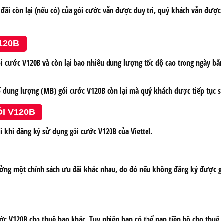
 đãi còn lại (nếu có) của gói cước vẫn được duy trì, quý khách vẫn đượ
120B
i cước V120B và còn lại bao nhiêu dung lượng tốc độ cao trong ngày bằn
 số dung lượng (MB) gói cước V120B còn lại mà quý khách được tiếp tục 
I V120B
 khi đăng ký sử dụng gói cước V120B của Viettel.
hưởng một chính sách ưu đãi khác nhau, do đó nếu không đăng ký được gó
cước V120B cho thuê bao khác. Tuy nhiên bạn có thể nạp tiền hộ cho thuê