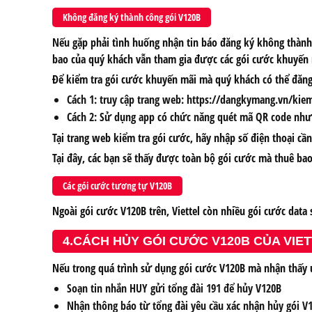
Không đăng ký thành công gói V120B
Nếu gặp phải tình huống nhận tin báo đăng ký không thành 
bao của quý khách vẫn tham gia được các gói cước khuyến 
Để kiểm tra gói cước khuyến mãi mà quý khách có thể đăng 
Cách 1: truy cập trang web: https://dangkymang.vn/kie
Cách 2: Sử dụng app có chức năng quét mã QR code như
Tại trang web kiểm tra gói cước, hãy nhập số điện thoại cầ
Tại đây, các bạn sẽ thấy được toàn bộ gói cước mà thuê b
Các gói cước tương tự V120B
Ngoài gói cước V120B trên, Viettel còn nhiều gói cước data
4.CÁCH HỦY GÓI CƯỚC V120B CỦA VIE
Nếu trong quá trình sử dụng gói cước V120B mà nhận thấy 
Soạn tin nhắn HUY gửi tổng đài 191 để hủy V120B
Nhận thông báo từ tổng đài yêu cầu xác nhận hủy gói V1