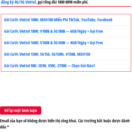
đăng ký 4G/5G Viettel
, gọi tổng đài 1800 8098 miễn phí.
Gói Cước Viettel 100K: MXH100 Miễn Phí TikTok, YouTube, Facebook
Gói Cước Viettel 180K: V180B & 5G180B — 6GB/Ngày + Gọi Free
Gói Cước Viettel 160K: V160B & 5G160B — 4GB/Ngày + Gọi Free
Gói Cước Viettel 150K: 5G150, 5G150N, V150B, MXH150
Gói Cước Viettel 90K: SD90, V90C, ST90K — Chọn Gói Nào?
Để lại một bình luận
Email của bạn sẽ không được hiển thị công khai.
Các trường bắt buộc được đánh
dấu
*