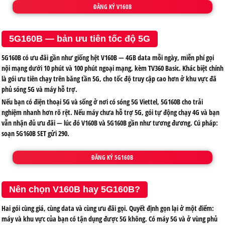
ĐĂNG KÝ V160B
5G160B — bản ưu tiên tốc độ 5G
5G160B có ưu đãi gần như giống hệt V160B — 4GB data mỗi ngày, miễn phí gọi
nội mạng dưới 10 phút và 100 phút ngoại mạng, kèm TV360 Basic. Khác biệt chính
là gói ưu tiên chạy trên băng tần 5G, cho tốc độ truy cập cao hơn ở khu vực đã
phủ sóng 5G và máy hỗ trợ.
Nếu bạn có điện thoại 5G và sống ở nơi có sóng 5G Viettel, 5G160B cho trải
nghiệm nhanh hơn rõ rệt. Nếu máy chưa hỗ trợ 5G, gói tự động chạy 4G và bạn
vẫn nhận đủ ưu đãi — lúc đó V160B và 5G160B gần như tương đương. Cú pháp:
soạn
5G160B SET
gửi
290
.
ĐĂNG KÝ 5G160B
Nên chọn V160B hay 5G160B?
Hai gói cùng giá, cùng data và cùng ưu đãi gọi. Quyết định gọn lại ở một điểm:
máy và khu vực của bạn có tận dụng được 5G không. Có máy 5G và ở vùng phủ