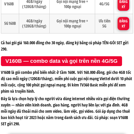
4GB/ngày
Gọi nội mạng free +
ĐĂNG
V160B
4G/5G
(120GB/tháng)
100p ngoại
KÝ
4GB/ngày
Gọi nội mạng free +
Ưu tiên
ĐĂNG
5G160B
(120GB/tháng)
100p ngoại
5G
KÝ
Cả hai gói giá 160.000 đồng cho 30 ngày, đăng ký bằng cú pháp
TÊN-GÓI SET
gửi
290
.
V160B — combo data và gọi trên nền 4G/5G
V160B là gói combo phổ biến nhất ở tầm 160K. Với 160.000 đồng, gói cho 4GB tốc
độ cao mỗi ngày (120GB/tháng), miễn phí cuộc gọi nội mạng Viettel dưới 10 phút
mỗi cuộc, cộng 100 phút gọi ngoại mạng. Đi kèm TV360 Basic miễn phí để xem
phim và truyền hình.
Đây là lựa chọn hợp lý cho người vừa dùng internet nhiều vừa gọi điện thường
xuyên — nhân viên kinh doanh, giao hàng, người hay liên lạc với gia đình. 4GB
mỗi ngày đủ thoải mái cho xem video, làm việc, gọi video. Gói áp dụng cho thuê
bao kích hoạt từ 2023 hoặc nằm trong danh sách ưu đãi. Cú pháp: soạn
V160B
SET
gửi
290
.