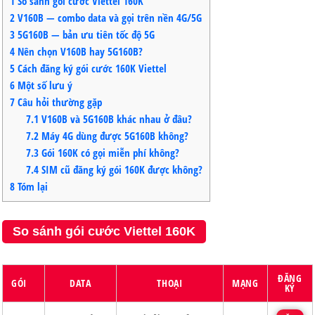
1
So sánh gói cước Viettel 160K
2
V160B — combo data và gọi trên nền 4G/5G
3
5G160B — bản ưu tiên tốc độ 5G
4
Nên chọn V160B hay 5G160B?
5
Cách đăng ký gói cước 160K Viettel
6
Một số lưu ý
7
Câu hỏi thường gặp
7.1
V160B và 5G160B khác nhau ở đâu?
7.2
Máy 4G dùng được 5G160B không?
7.3
Gói 160K có gọi miễn phí không?
7.4
SIM cũ đăng ký gói 160K được không?
8
Tóm lại
So sánh gói cước Viettel 160K
ĐĂNG
GÓI
DATA
THOẠI
MẠNG
KÝ