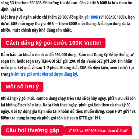
sóng 5G thì chọn 5G160B để hưởng tốc độ cao. Còn lại thì V160B là lựa chọn ổn
định, đại trà.
Một lưu ý về ngân sách: chỉ thêm 20.000 đồng lên
gói 180K
(V180B/5G180B), bạn
được 6GB mỗi ngày thay vì 4GB — thêm 60GB mỗi tháng. Nếu bạn dùng data
nhiều, mức chênh này khá đáng cân nhắc.
Cách đăng ký gói cước 160K Viettel
Đảm bảo tài khoản chính có đủ 160.000 đồng. Bấm nút Đăng Ký để hệ thống tự
soạn tin, hoặc soạn tay
TÊN-GÓI SET
gửi
290
, ví dụ
V160B SET
gửi
290
. Tin nhắn
miễn phí, kết quả về sau 1–2 phút. Không chắc SIM đủ điều kiện, xem trước tại
trang
kiểm tra gói cước Viettel được đăng ký
.
Một số lưu ý
Khi đăng ký gói mới, combo đang chạy trên SIM sẽ bị hủy ngay, phần ưu đãi còn
lại không được bảo lưu. Data tính theo ngày, phút gọi tính theo cả chu kỳ 30
ngày. Gói tự động gia hạn nếu tài khoản đủ tiền; muốn dừng, soạn
HUY
gửi
191
.
Kiểm tra dung lượng và phút gọi còn lại: soạn
KTTK
gửi
191
.
Câu hỏi thường gặp
V160B và 5G160B khác nhau ở đâu?