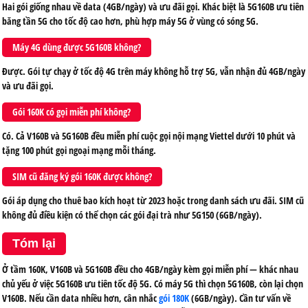
Hai gói giống nhau về data (4GB/ngày) và ưu đãi gọi. Khác biệt là 5G160B ưu tiên
băng tần 5G cho tốc độ cao hơn, phù hợp máy 5G ở vùng có sóng 5G.
Máy 4G dùng được 5G160B không?
Được. Gói tự chạy ở tốc độ 4G trên máy không hỗ trợ 5G, vẫn nhận đủ 4GB/ngày
và ưu đãi gọi.
Gói 160K có gọi miễn phí không?
Có. Cả V160B và 5G160B đều miễn phí cuộc gọi nội mạng Viettel dưới 10 phút và
tặng 100 phút gọi ngoại mạng mỗi tháng.
SIM cũ đăng ký gói 160K được không?
Gói áp dụng cho thuê bao kích hoạt từ 2023 hoặc trong danh sách ưu đãi. SIM cũ
không đủ điều kiện có thể chọn các gói đại trà như 5G150 (6GB/ngày).
Tóm lại
Ở tầm 160K, V160B và 5G160B đều cho 4GB/ngày kèm gọi miễn phí — khác nhau
chủ yếu ở việc 5G160B ưu tiên tốc độ 5G. Có máy 5G thì chọn 5G160B, còn lại chọn
V160B. Nếu cần data nhiều hơn, cân nhắc
gói 180K
(6GB/ngày). Cần tư vấn về