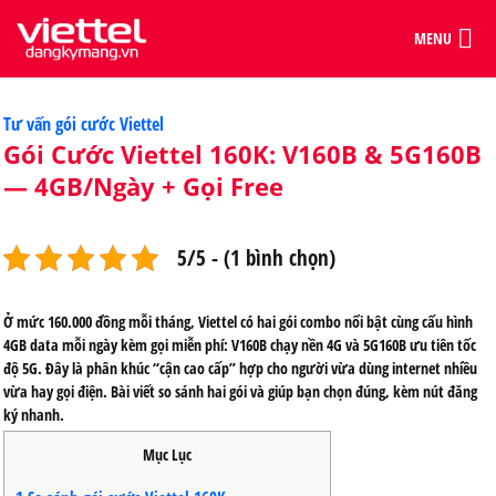
MENU
Categories
Tư vấn gói cước Viettel
Gói Cước Viettel 160K: V160B & 5G160B
— 4GB/Ngày + Gọi Free
5/5 - (1 bình chọn)
Ở mức 160.000 đồng mỗi tháng, Viettel có hai gói combo nổi bật cùng cấu hình
4GB data mỗi ngày kèm gọi miễn phí: V160B chạy nền 4G và 5G160B ưu tiên tốc
độ 5G. Đây là phân khúc “cận cao cấp” hợp cho người vừa dùng internet nhiều
vừa hay gọi điện. Bài viết so sánh hai gói và giúp bạn chọn đúng, kèm nút đăng
ký nhanh.
Mục Lục