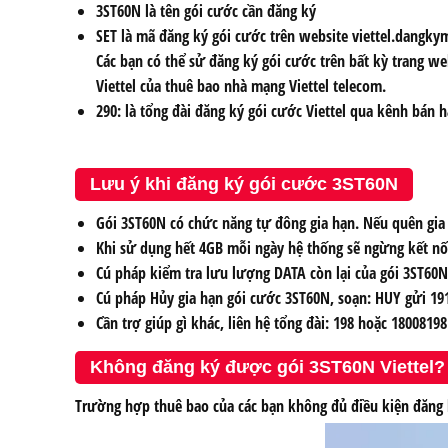
3ST60N
là tên gói cước cần đăng ký
SET
là mã đăng ký gói cước trên website viettel.dangkym
Các bạn có thể sử đăng ký gói cước trên bất kỳ trang we
Viettel của thuê bao nhà mạng Viettel telecom.
290:
là tổng đài đăng ký gói cước Viettel qua kênh bán h
Lưu ý khi đăng ký gói cước 3ST60N
Gói 3ST60N có chức năng tự đông gia hạn. Nếu quên gia 
Khi sử dụng hết 4GB mỗi ngày hệ thống sẽ ngừng kết nối 
Cú pháp kiểm tra lưu lượng DATA còn lại của gói 3ST60N 
Cú pháp Hủy gia hạn gói cước 3ST60N, soạn: HUY gửi 191
Cần trợ giúp gì khác, liên hệ tổng đài: 198 hoặc 18008198
Không đăng ký được gói 3ST60N Viettel?
Trường hợp thuê bao của các bạn không đủ điều kiện đăng k