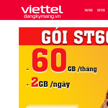
5G150
SD135