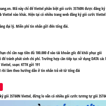
ang.vn. Mã này chỉ để Viettel phân biệt gói cước 3ST60N
được đăng ký 
b Viettel nào khác. Hiện tại có nhiều trang web đăng ký gói cước Viette
àng đại lý. Miễn phí tin nhắn gửi đến tổng đài.
hạn chỉ cần nạp tiền đủ 180.000 đ vào tài khoản gốc để khôi phục gói
để tránh phát sinh chi phí. Trường hợp cần tiếp tục sử dụng DATA các b
Viettel, soạn: KTTK gửi 191
 rồi làm theo hướng dẫn ở tin nhắn trả về từ tổng đài
ý gói 3ST60N Viettel, đừng lo vẫn có nhiều gói cước tương tự gói 3ST