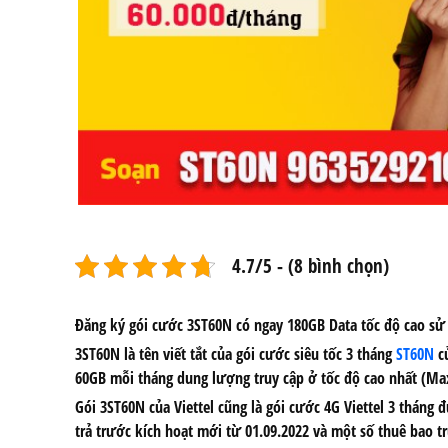
4.7/5 - (8 bình chọn)
Đăng ký gói cước 3ST60N
có ngay 180GB Data tốc độ cao sử 
3ST60N là tên viết tắt của gói cước siêu tốc 3 tháng
ST60N
củ
60GB mỗi tháng dung lượng truy cập ở tốc độ cao nhất (Max 
Gói 3ST60N
của Viettel cũng là
gói cước 4G Viettel 3 tháng
đư
trả trước kích hoạt mới từ 01.09.2022 và một số thuê bao t