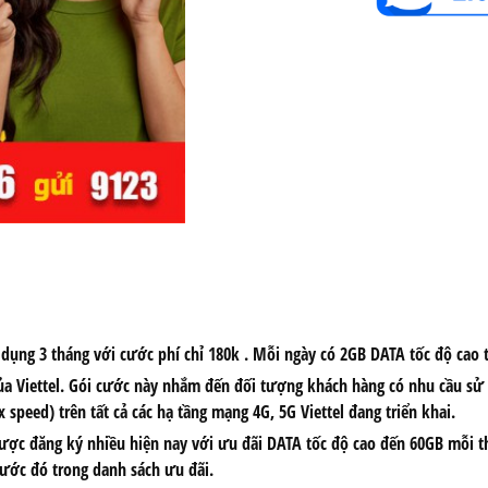
dụng 3 tháng với cước phí chỉ 180k . Mỗi ngày có 2GB DATA tốc độ cao t
a Viettel. Gói cước này nhắm đến đối tượng khách hàng có nhu cầu sử 
speed) trên tất cả các hạ tầng mạng 4G, 5G Viettel đang triển khai.
ợc đăng ký nhiều hiện nay với ưu đãi DATA tốc độ cao đến 60GB mỗi th
rước đó trong danh sách ưu đãi.