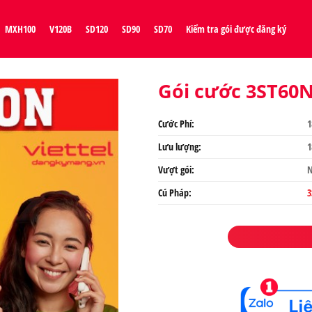
MXH100
V120B
SD120
SD90
SD70
Kiểm tra gói được đăng ký
Gói cước 3ST60N
Cước Phí:
1
Lưu lượng:
1
Vượt gói:
N
Cú Pháp:
3