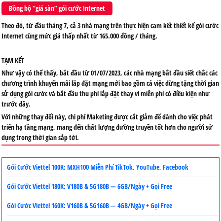
Đồng bộ “giá sàn” gói cước Internet
Theo đó, từ đầu tháng 7, cả 3 nhà mạng trên thực hiện cam kết thiết kế gói cước
Internet cùng mức giá thấp nhất từ 165.000 đồng / tháng.
TẠM KẾT
Như vậy có thể thấy, bắt đầu từ 01/07/2023, các nhà mạng bắt đầu siết chắc các
chương trình khuyến mãi lắp đặt mạng mới bao gồm cả việc dừng tặng thời gian
sử dụng gói cước và bắt đầu thu phí lắp đặt thay vì miễn phí có điều kiện như
trước đây.
Với những thay đổi này, chi phí Maketing được cắt giảm để dành cho việc phát
triển hạ tầng mạng, mang đến chất lượng đường truyền tốt hơn cho người sử
dụng trong thời gian sắp tới.
Gói Cước Viettel 100K: MXH100 Miễn Phí TikTok, YouTube, Facebook
Gói Cước Viettel 180K: V180B & 5G180B — 6GB/Ngày + Gọi Free
Gói Cước Viettel 160K: V160B & 5G160B — 4GB/Ngày + Gọi Free