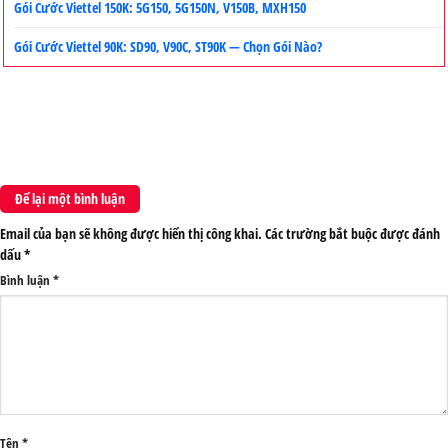
Gói Cước Viettel 150K: 5G150, 5G150N, V150B, MXH150
Gói Cước Viettel 90K: SD90, V90C, ST90K — Chọn Gói Nào?
Để lại một bình luận
Email của bạn sẽ không được hiển thị công khai.
Các trường bắt buộc được đánh
dấu
*
Bình luận
*
Tên
*