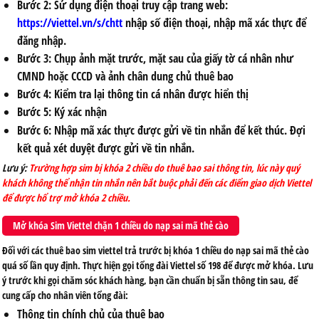
Bước 2: Sử dụng điện thoại truy cập trang web:
https://viettel.vn/s/chtt
nhập số điện thoại, nhập mã xác thực để
đăng nhập.
Bước 3: Chụp ảnh mặt trước, mặt sau của giấy tờ cá nhân như
CMND hoặc CCCD và ảnh chân dung chủ thuê bao
Bước 4: Kiểm tra lại thông tin cá nhân được hiển thị
Bước 5: Ký xác nhận
Bước 6: Nhập mã xác thực được gửi về tin nhắn để kết thúc. Đợi
kết quả xét duyệt được gửi về tin nhắn.
Lưu ý:
Trường hợp sim bị khóa 2 chiều do thuê bao sai thông tin, lúc này quý
khách không thể nhận tin nhắn nên bắt buộc phải đến các điểm giao dịch Viettel
để được hổ trợ mở khóa 2 chiều.
Mở khóa Sim Viettel chặn 1 chiều do nạp sai mã thẻ cào
Đối với các thuê bao sim viettel trả trước bị khóa 1 chiều do nạp sai mã thẻ cào
quá số lần quy định. Thực hiện gọi tổng đài Viettel số 198 để được mở khóa. Lưu
ý trước khi gọi chăm sóc khách hàng, bạn cần chuẩn bị sẵn thông tin sau, để
cung cấp cho nhân viên tổng đài:
Thông tin chính chủ của thuê bao