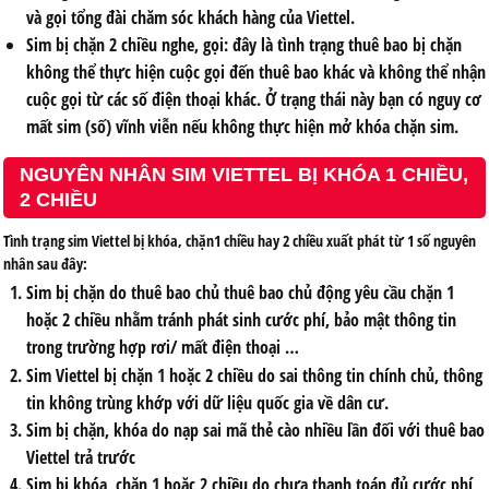
và gọi tổng đài chăm sóc khách hàng của Viettel.
Sim bị chặn 2 chiều nghe, gọi: đây là tình trạng thuê bao bị chặn
không thể thực hiện cuộc gọi đến thuê bao khác và không thể nhận
cuộc gọi từ các số điện thoại khác. Ở trạng thái này bạn có nguy cơ
mất sim (số) vĩnh viễn nếu không thực hiện mở khóa chặn sim.
NGUYÊN NHÂN SIM VIETTEL BỊ KHÓA 1 CHIỀU,
2 CHIỀU
Tình trạng sim Viettel bị khóa, chặn1 chiều hay 2 chiều xuất phát từ 1 số nguyên
nhân sau đây:
Sim bị chặn do thuê bao chủ thuê bao chủ động yêu cầu chặn 1
hoặc 2 chiều nhằm tránh phát sinh cước phí, bảo mật thông tin
trong trường hợp rơi/ mất điện thoại …
Sim Viettel bị chặn 1 hoặc 2 chiều do sai thông tin chính chủ, thông
tin không trùng khớp với dữ liệu quốc gia về dân cư.
Sim bị chặn, khóa do nạp sai mã thẻ cào nhiều lần đối với thuê bao
Viettel trả trước
Sim bị khóa, chặn 1 hoặc 2 chiều do chưa thanh toán đủ cước phí