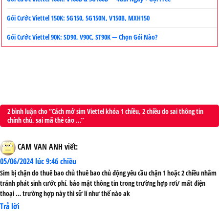
Gói Cước Viettel 150K: 5G150, 5G150N, V150B, MXH150
Gói Cước Viettel 90K: SD90, V90C, ST90K — Chọn Gói Nào?
2 bình luận cho “Cách mở sim Viettel khóa 1 chiều, 2 chiều do sai thông tin
chính chủ, sai mã thẻ cào …”
CAM VAN ANH
viết:
05/06/2024 lúc 9:46 chiều
Sim bị chặn do thuê bao chủ thuê bao chủ động yêu cầu chặn 1 hoặc 2 chiều nhằm
tránh phát sinh cước phí, bảo mật thông tin trong trường hợp rơi/ mất điện
thoại … trường hợp này thì sử lí như thế nào ak
Trả lời