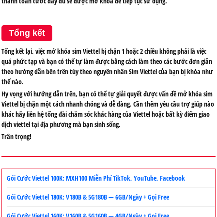
thanh toán cước đầy đủ sẽ được mở khóa để tiếp tục sử dụng.
Tổng kết
Tổng kết lại, việc mở khóa sim Viettel bị chặn 1 hoặc 2 chiều không phải là việc
quá phức tạp và bạn có thể tự làm được bằng cách làm theo các bước đơn giản
theo hướng dẫn bên trên tùy theo nguyên nhân Sim Viettel của bạn bị khóa như
thế nào.
Hy vọng với hướng dẫn trên, bạn có thể tự giải quyết được vấn đề mở khóa sim
Viettel bị chặn một cách nhanh chóng và dễ dàng. Cần thêm yêu cầu trợ giúp nào
khác hãy liên hệ tổng đài chăm sóc khác hàng của Viettel hoặc bất kỳ điểm giao
dịch viettel tại địa phương mà bạn sinh sống.
Trân trọng!
Gói Cước Viettel 100K: MXH100 Miễn Phí TikTok, YouTube, Facebook
Gói Cước Viettel 180K: V180B & 5G180B — 6GB/Ngày + Gọi Free
Gói Cước Viettel 160K: V160B & 5G160B — 4GB/Ngày + Gọi Free