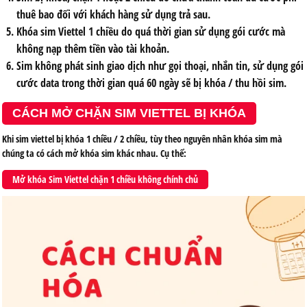
thuê bao đối với khách hàng sử dụng trả sau.
Khóa sim Viettel 1 chiều do quá thời gian sử dụng gói cước mà
không nạp thêm tiền vào tài khoản.
Sim không phát sinh giao dịch như gọi thoại, nhắn tin, sử dụng gói
cước data trong thời gian quá 60 ngày sẽ bị khóa / thu hồi sim.
CÁCH MỞ CHẶN SIM VIETTEL BỊ KHÓA
Khi sim viettel bị khóa 1 chiều / 2 chiều, tùy theo nguyên nhân khóa sim mà
chúng ta có cách mở khóa sim khác nhau. Cụ thể:
Mở khóa Sim Viettel chặn 1 chiều không chính chủ