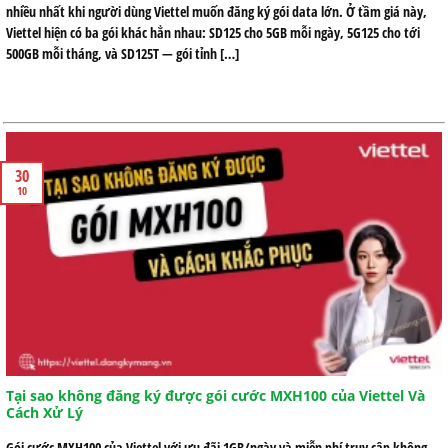
nhiều nhất khi người dùng Viettel muốn đăng ký gói data lớn. Ở tầm giá này,
Viettel hiện có ba gói khác hẳn nhau: SD125 cho 5GB mỗi ngày, 5G125 cho tới
500GB mỗi tháng, và SD125T — gói tỉnh […]
30
10
Tại sao không đăng ký được gói cước MXH100 của Viettel Và
Cách Xử Lý
Gói cước MXH100 của Viettel với ưu đãi 1GB/ngày và miễn phí truy cập không