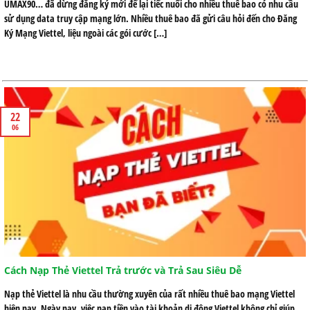
UMAX90… đã dừng đăng ký mới để lại tiếc nuối cho nhiều thuê bao có nhu cầu
sử dụng data truy cập mạng lớn. Nhiều thuê bao đã gửi câu hỏi đến cho Đăng
Ký Mạng Viettel, liệu ngoài các gói cước […]
22
06
Cách Nạp Thẻ Viettel Trả trước và Trả Sau Siêu Dễ
Nạp thẻ Viettel là nhu cầu thường xuyên của rất nhiều thuê bao mạng Viettel
hiện nay. Ngày nay, việc nạp tiền vào tài khoản di động Viettel không chỉ giúp