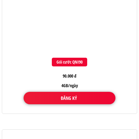
Gói cước QNI90
90.000 đ
4GB/ngày
ĐĂNG KÝ