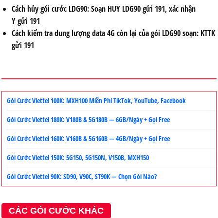
Cách hủy gói cước
LDG90:
Soạn
HUY LDG90
gửi
191,
xác nhận
Y
gửi
191
Cách kiểm tra dung lượng data 4G còn lại của gói LDG90 soạn:
KTTK
gửi
191
Gói Cước Viettel 100K: MXH100 Miễn Phí TikTok, YouTube, Facebook
Gói Cước Viettel 180K: V180B & 5G180B — 6GB/Ngày + Gọi Free
Gói Cước Viettel 160K: V160B & 5G160B — 4GB/Ngày + Gọi Free
Gói Cước Viettel 150K: 5G150, 5G150N, V150B, MXH150
Gói Cước Viettel 90K: SD90, V90C, ST90K — Chọn Gói Nào?
CÁC GÓI CƯỚC KHÁC