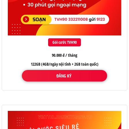
Gói cước TVH90
90.000 đ / tháng
122GB (4GB/ngày nội tỉnh + 2GB toàn quốc)
ĐĂNG KÝ