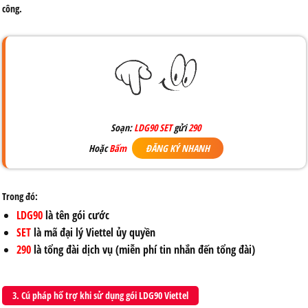
công.
Soạn:
LDG90 SET
gửi
290
Hoặc
Bấm
ĐĂNG KÝ NHANH
Trong đó:
LDG90
là tên gói cước
SET
là mã đại lý Viettel ủy quyền
290
là tổng đài dịch vụ (miễn phí tin nhắn đến tổng đài)
3. Cú pháp hổ trợ khi sử dụng gói LDG90 Viettel