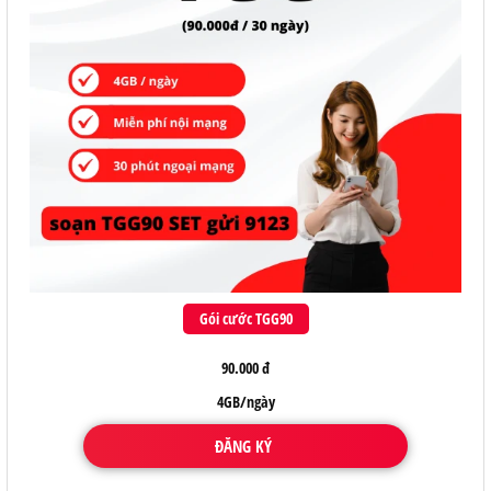
Gói cước TGG90
90.000 đ
4GB/ngày
ĐĂNG KÝ