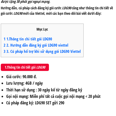
được tặng 30 phút gọi ngoại mạng.
Hướng dẫn, cú pháp cách đăng ký gói cước
LDG90
cũng như thông tin chi tiết về
gói cước
LDG90
mới của Viettel, mời các bạn theo dõi bài viết dưới đây:
Mục Lục
1
1.Thông tin chi tiết gói LDG90
2
2. Hướng dẫn đăng ký gói LDG90 viettel
3
3. Cú pháp hổ trợ khi sử dụng gói LDG90 Viettel
1.Thông tin chi tiết gói
LDG90
Giá cước
: 90.000 đ.
Lưu lượng
: 4GB / ngày
Thời hạn sử dụng
: 30 ngày kể từ ngày đăng ký
Gọi nội mạng:
Miễn phí tất cả cuộc gọi nội mạng < 20 phút
Cú pháp đăng ký
: LDG90 SET gửi 290