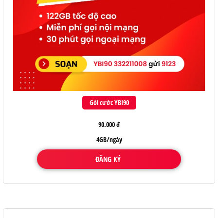
Gói cước YBI90
90.000 đ
4GB/ngày
ĐĂNG KÝ