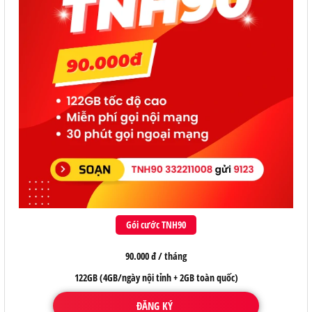
Gói cước TNH90
90.000 đ / tháng
122GB (4GB/ngày nội tỉnh + 2GB toàn quốc)
ĐĂNG KÝ