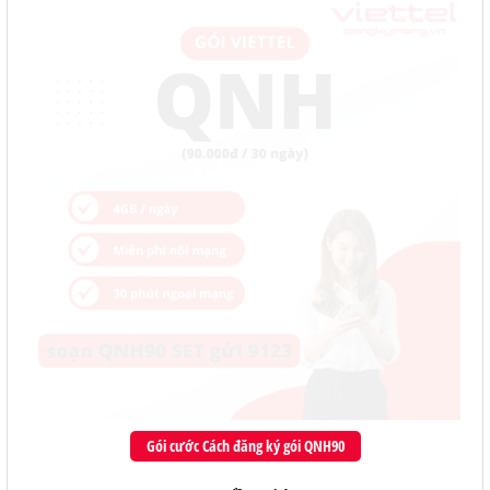
Gói cước Cách đăng ký gói QNH90