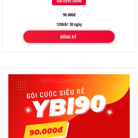
Gói cước DN90
90.000đ
120GB/ 30 ngày
ĐĂNG KÝ