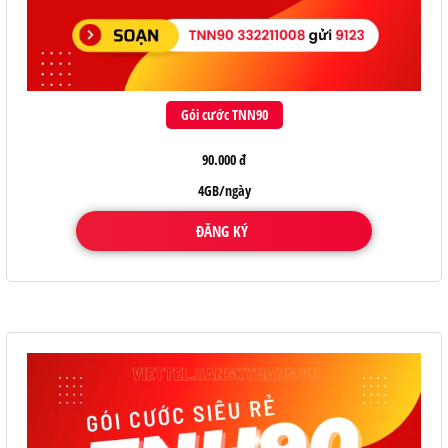
Gói cước TNN90
90.000 đ
4GB/ngày
ĐĂNG KÝ