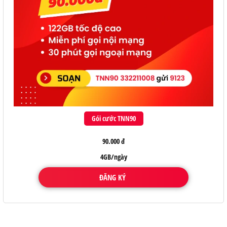
Gói cước TNN90
90.000 đ
4GB/ngày
ĐĂNG KÝ