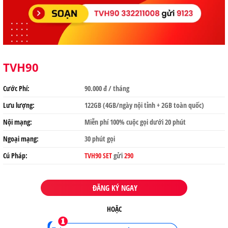
TVH90
Cước Phí:
90.000 đ / tháng
Lưu lượng:
122GB (4GB/ngày nội tỉnh + 2GB toàn quốc)
Nội mạng:
Miễn phí 100% cuộc gọi dưới 20 phút
Ngoại mạng:
30 phút gọi
Cú Pháp:
TVH90 SET
gửi
290
ĐĂNG KÝ NGAY
HOẶC