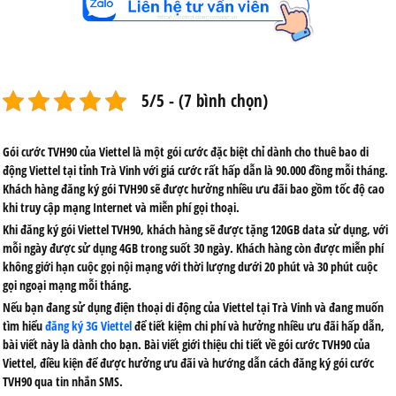
5/5 - (7 bình chọn)
Gói cước TVH90 của Viettel là một gói cước đặc biệt chỉ dành cho thuê bao di
động Viettel tại tỉnh Trà Vinh với giá cước rất hấp dẫn là 90.000 đồng mỗi tháng.
Khách hàng đăng ký gói TVH90 sẽ được hưởng nhiều ưu đãi bao gồm tốc độ cao
khi truy cập mạng Internet và miễn phí gọi thoại.
Khi đăng ký gói Viettel TVH90, khách hàng sẽ được tặng 120GB data sử dụng, với
mỗi ngày được sử dụng 4GB trong suốt 30 ngày. Khách hàng còn được miễn phí
không giới hạn cuộc gọi nội mạng với thời lượng dưới 20 phút và 30 phút cuộc
gọi ngoại mạng mỗi tháng.
Nếu bạn đang sử dụng điện thoại di động của Viettel tại Trà Vinh và đang muốn
tìm hiểu
đăng ký 3G Viettel
để tiết kiệm chi phí và hưởng nhiều ưu đãi hấp dẫn,
bài viết này là dành cho bạn. Bài viết giới thiệu chi tiết về gói cước TVH90 của
Viettel, điều kiện để được hưởng ưu đãi và hướng dẫn cách đăng ký gói cước
TVH90 qua tin nhắn SMS.