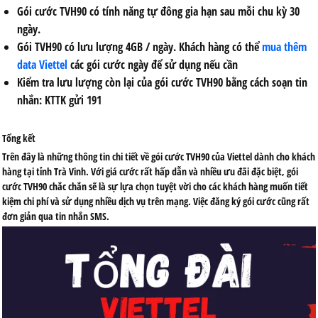
Gói cước TVH90 có tính năng tự đông gia hạn sau mỗi chu kỳ 30
ngày.
Gói TVH90 có lưu lượng 4GB / ngày. Khách hàng có thể
mua thêm
data Viettel
các gói cước ngày để sử dụng nếu cần
Kiểm tra lưu lượng còn lại của gói cước TVH90 bằng cách soạn tin
nhắn: KTTK gửi 191
Tổng kết
Trên đây là những thông tin chi tiết về gói cước TVH90 của Viettel dành cho khách
hàng tại tỉnh Trà Vinh. Với giá cước rất hấp dẫn và nhiều ưu đãi đặc biệt, gói
cước TVH90 chắc chắn sẽ là sự lựa chọn tuyệt vời cho các khách hàng muốn tiết
kiệm chi phí và sử dụng nhiều dịch vụ trên mạng. Việc đăng ký gói cước cũng rất
đơn giản qua tin nhắn SMS.