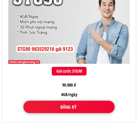
Gói cước STG90
90.000 đ
4GB/ngày
ĐĂNG KÝ