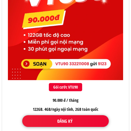
Gói cước VTU90
90.000 đ / tháng
122GB. 4GB/ngày nội tỉnh, 2GB toàn quốc
ĐĂNG KÝ