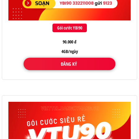
Gói cước YBI90
90.000 đ
4GB/ngày
ĐĂNG KÝ