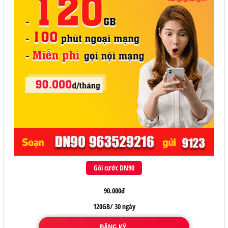
Gói cước DN90
90.000đ
120GB/ 30 ngày
ĐĂNG KÝ