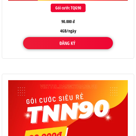
Gói cước TQG90
90.000 đ
4GB/ngày
ĐĂNG KÝ