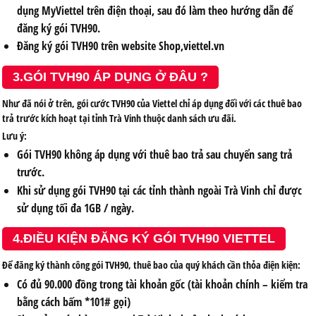
dụng MyViettel trên điện thoại, sau đó làm theo hướng dẫn để
đăng ký gói TVH90.
Đăng ký gói TVH90 trên website Shop,viettel.vn
3.GÓI TVH90 ÁP DỤNG Ở ĐÂU ?
Như đã nói ở trên, gói cước TVH90 của Viettel chỉ áp dụng đối với các thuê bao
trả trước kích hoạt tại tỉnh Trà Vinh thuộc danh sách ưu đãi.
Lưu ý:
Gói TVH90 không áp dụng với thuê bao trả sau chuyển sang trả
trước.
Khi sử dụng gói TVH90 tại các tỉnh thành ngoài Trà Vinh chỉ được
sử dụng tối đa 1GB / ngày.
4.ĐIỀU KIỆN ĐĂNG KÝ GÓI TVH90 VIETTEL
Để đăng ký thành công gói TVH90, thuê bao của quý khách cần thỏa điện kiện:
Có đủ 90.000 đồng trong tài khoản gốc (tài khoản chính – kiểm tra
bằng cách bấm *101# gọi)