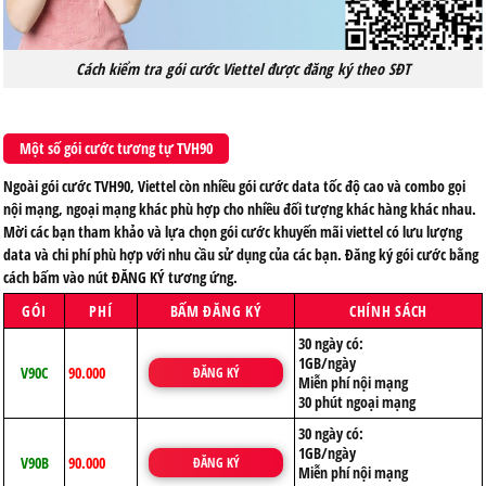
Cách kiểm tra gói cước Viettel được đăng ký theo SĐT
Một số gói cước tương tự TVH90
Ngoài gói cước TVH90, Viettel còn nhiều gói cước data tốc độ cao và combo gọi
nội mạng, ngoại mạng khác phù hợp cho nhiều đối tượng khác hàng khác nhau.
Mời các bạn tham khảo và lựa chọn gói cước khuyến mãi viettel có lưu lượng
data và chi phí phù hợp với nhu cầu sử dụng của các bạn. Đăng ký gói cước bằng
cách bấm vào nút ĐĂNG KÝ tương ứng.
GÓI
PHÍ
BẤM ĐĂNG KÝ
CHÍNH SÁCH
30 ngày có:
1GB/ngày
V90C
90.000
ĐĂNG KÝ
Miễn phí nội mạng
30 phút ngoại mạng
30 ngày có:
1GB/ngày
V90B
90.000
ĐĂNG KÝ
Miễn phí nội mạng