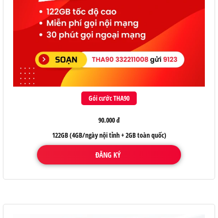
Gói cước THA90
90.000 đ
122GB (4GB/ngày nội tỉnh + 2GB toàn quốc)
ĐĂNG KÝ