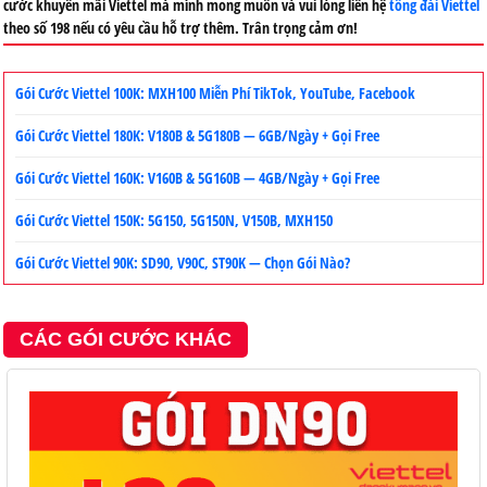
cước khuyến mãi Viettel mà mình mong muốn và vui lòng liên hệ
tổng đài Viettel
theo số 198 nếu có yêu cầu hỗ trợ thêm. Trân trọng cảm ơn!
Gói Cước Viettel 100K: MXH100 Miễn Phí TikTok, YouTube, Facebook
Gói Cước Viettel 180K: V180B & 5G180B — 6GB/Ngày + Gọi Free
Gói Cước Viettel 160K: V160B & 5G160B — 4GB/Ngày + Gọi Free
Gói Cước Viettel 150K: 5G150, 5G150N, V150B, MXH150
Gói Cước Viettel 90K: SD90, V90C, ST90K — Chọn Gói Nào?
CÁC GÓI CƯỚC KHÁC