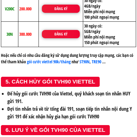
30 ngày có:
4GB/ngày
V200C
200.000
ĐĂNG KÝ
Miễn phí nội mạng
100 phút ngoại mạng
30 ngày có:
5GB/ngày
30N
300.000
ĐĂNG KÝ
Miễn phí nội mạng
150 phút ngoại mạng
Hoặc nếu chỉ có nhu cầu đăng ký sử dụng dung lượng truy cập mạng, các bạn có
thể tham khảo
gói cước viettel 90k/tháng
như
ST90N
,
TRE90
…
5. CÁCH HỦY GÓI TVH90 VIETTEL
Để hủy gói cước TVH90 của Viettel, quý khách soạn tin nhắn HUY
gửi 191.
Đợi tin nhắn trả về từ tổng đài 191, soạn tiếp tin nhắn nội dung Y
gửi 191 để xác nhận hủy gia hạn gói cước TVH90
6. LƯU Ý VỀ GÓI TVH90 CỦA VIETTEL