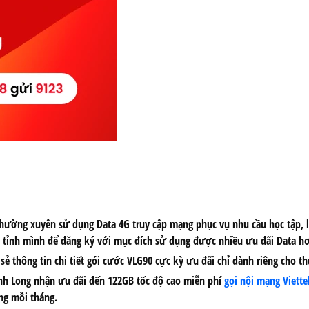
 thường xuyên sử dụng Data 4G truy cập mạng phục vụ nhu cầu học tập, làm
l tỉnh mình để đăng ký với mục đích sử dụng được nhiều ưu đãi Data hơ
sẻ thông tin chi tiết gói cước VLG90 cực kỳ ưu đãi chỉ dành riêng cho thu
nh Long
nhận ưu đãi đến
122GB
tốc độ cao
miễn phí
gọi nội mạng Viette
ng mỗi tháng.