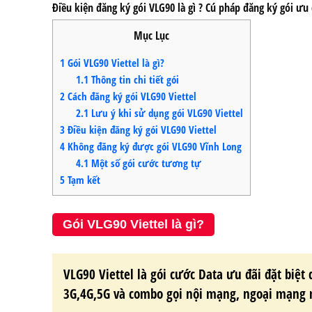
Điều kiện
đăng ký gói VLG90
là gì ? Cú pháp đăng ký gói ưu
Mục Lục
1
Gói VLG90 Viettel là gì?
1.1
Thông tin chi tiết gói
2
Cách đăng ký gói VLG90 Viettel
2.1
Lưu ý khi sử dụng gói VLG90 Viettel
3
Điều kiện đăng ký gói VLG90 Viettel
4
Không đăng ký được gói VLG90 Vĩnh Long
4.1
Một số gói cước tương tự
5
Tạm kết
Gói VLG90 Viettel là gì?
VLG90 Viettel
là gói cước Data ưu đãi đặt biệt 
3G,4G,5G và combo gọi nội mạng, ngoại mạng 