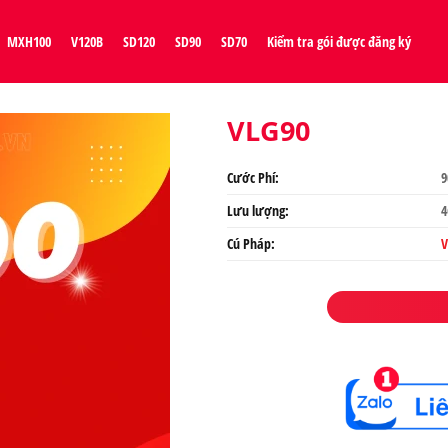
MXH100
V120B
SD120
SD90
SD70
Kiểm tra gói được đăng ký
VLG90
Cước Phí:
9
Lưu lượng:
4
Cú Pháp:
V