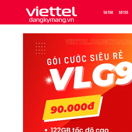
5G150
SD135