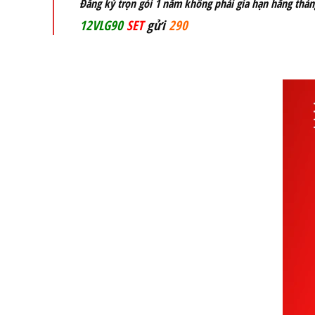
Đăng ký trọn gói 1 năm không phải gia hạn hằng thán
12VLG90
SET
gửi
290