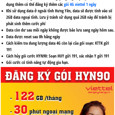
dụng thêm có thể đăng ký thêm các
gói 4G viettel 1 ngày
Khi sử dụng data ở ngoài tỉnh Hưng Yên, data sẽ được tính vào số
2GB data ngoại tỉnh. Lưu ý tránh sử dụng quá 2GB này để tránh bị
phát sinh thêm cước phí
Data còn dư sau mỗi ngày không được bảo lưu sang ngày hôm sau.
Data được reset sau 0h hằng ngày
Cách kiểm tra dung lượng data 4G còn lại của gói soạn:
KTTK
gửi
191
Cách hủy gói cước
HYN90:
Soạn
HUY
gửi
191,
xác nhận
Y
gửi
191
Gói cước có tính năng tự động gia hạn.