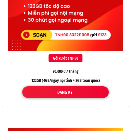
Gói cước TNH90
90.000 đ / tháng
122GB (4GB/ngày nội tỉnh + 2GB toàn quốc)
ĐĂNG KÝ