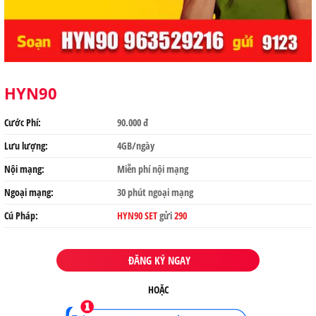
HYN90
Cước Phí:
90.000 đ
Lưu lượng:
4GB/ngày
Nội mạng:
Miễn phí nội mạng
Ngoại mạng:
30 phút ngoại mạng
Cú Pháp:
HYN90 SET
gửi
290
ĐĂNG KÝ NGAY
HOẶC