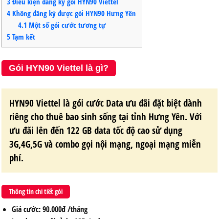
3
Điều kiện đăng ký gói HYN90 Viettel
4
Không đăng ký được gói HYN90 Hưng Yên
4.1
Một số gói cước tương tự
5
Tạm kết
Gói HYN90 Viettel là gì?
HYN90 Viettel
là gói cước Data ưu đãi đặt biệt dành
riêng cho thuê bao sinh sống tại tỉnh Hưng Yên. Với
ưu đãi lên đến 122 GB data tốc độ cao sử dụng
3G,4G,5G và combo gọi nội mạng, ngoại mạng miễn
phí.
Thông tin chi tiết gói
Giá cước
: 90.000đ /tháng