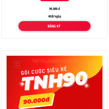
90.000 đ
4GB/ngày
ĐĂNG KÝ