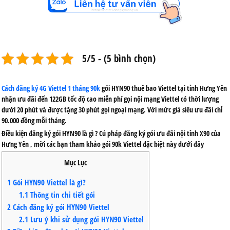
5/5 - (5 bình chọn)
Cách đăng ký 4G Viettel 1 tháng 90k
gói HYN90
thuê bao Viettel tại tỉnh
Hưng Yên
nhận ưu đãi đến
122GB
tốc độ cao
miễn phí gọi nội mạng
Viettel có thời lượng
dưới 20 phút và được tặng 30 phút gọi ngoại mạng. Với mức giá siêu ưu đãi chỉ
90.000 đồng mỗi tháng.
Điều kiện
đăng ký gói HYN90
là gì ? Cú pháp đăng ký gói ưu đãi nội tỉnh X90 của
Hưng Yên , mời các bạn tham khảo gói 90k Viettel đặc biệt này dưới đây
Mục Lục
1
Gói HYN90 Viettel là gì?
1.1
Thông tin chi tiết gói
2
Cách đăng ký gói HYN90 Viettel
2.1
Lưu ý khi sử dụng gói HYN90 Viettel