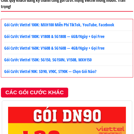
Chúc quý khách đăng ký thành công gói cước mạng Viettel mong muốn. Trân
trọng!
Gói Cước Viettel 100K: MXH100 Miễn Phí TikTok, YouTube, Facebook
Gói Cước Viettel 180K: V180B & 5G180B — 6GB/Ngày + Gọi Free
Gói Cước Viettel 160K: V160B & 5G160B — 4GB/Ngày + Gọi Free
Gói Cước Viettel 150K: 5G150, 5G150N, V150B, MXH150
Gói Cước Viettel 90K: SD90, V90C, ST90K — Chọn Gói Nào?
CÁC GÓI CƯỚC KHÁC