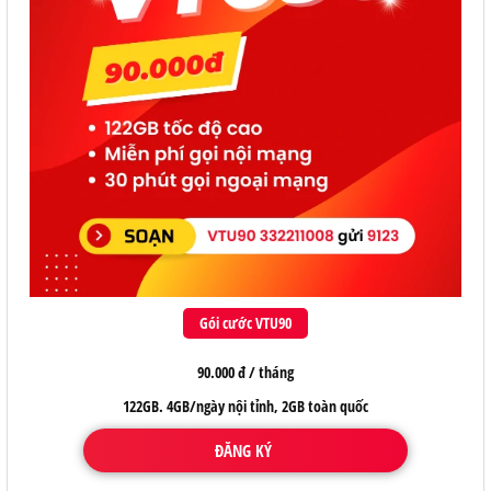
Gói cước VTU90
90.000 đ / tháng
122GB. 4GB/ngày nội tỉnh, 2GB toàn quốc
ĐĂNG KÝ