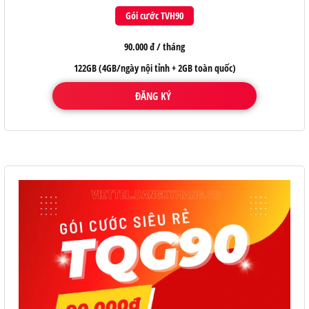
Gói cước TVH90
90.000 đ / tháng
122GB (4GB/ngày nội tỉnh + 2GB toàn quốc)
ĐĂNG KÝ