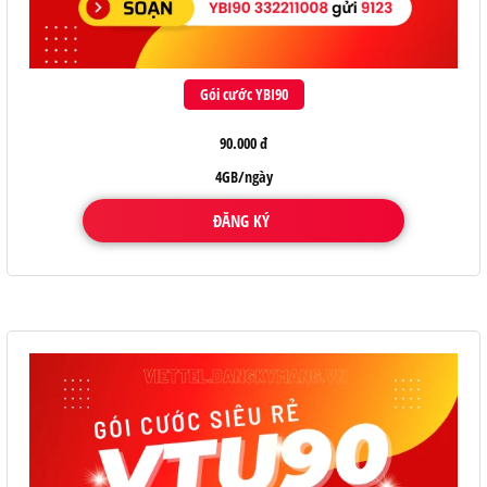
Gói cước YBI90
90.000 đ
4GB/ngày
ĐĂNG KÝ