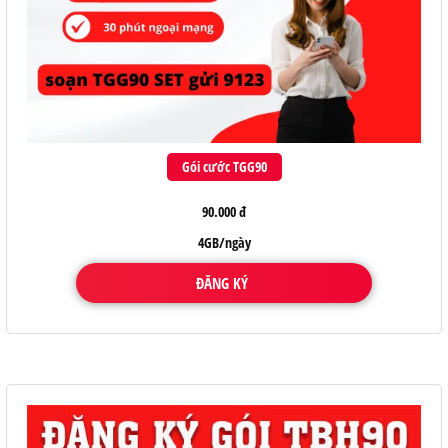
Gói cước TGG90
90.000 đ
4GB/ngày
ĐĂNG KÝ