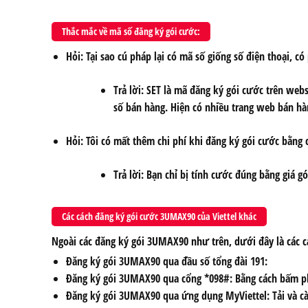
Thắc mắc về mã số đăng ký gói cước:
Hỏi: Tại sao cú pháp lại có mã số giống số điện thoại, c
Trả lời:
SET
là
mã đăng ký gói cước trên websi
số bán hàng. Hiện có nhiều trang web bán hàn
Hỏi: Tôi có mất thêm chi phí khi đăng ký gói cước bằng
Trả lời: Bạn chỉ bị tính cước đúng bằng giá 
Các cách đăng ký gói cước 3UMAX90 của Viettel khác
Ngoài các đăng ký gói 3UMAX90 như trên, dưới đây là các cá
Đăng ký gói 3UMAX90 qua đầu số tổng đài 191:
Đăng ký gói 3UMAX90 qua cổng *098#: Bằng cách bấm ph
Đăng ký gói 3UMAX90 qua ứng dụng MyViettel: Tải và cà