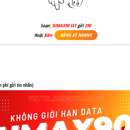
Soạn:
3UMAX90 SET
gửi
290
Hoặc
Bấm
ĐĂNG KÝ NHANH
n phí gửi tin nhắn)