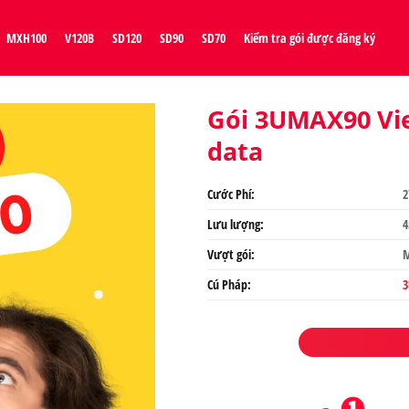
MXH100
V120B
SD120
SD90
SD70
Kiểm tra gói được đăng ký
Gói 3UMAX90 Vie
data
Cước Phí:
2
Lưu lượng:
4
Vượt gói:
M
Cú Pháp:
3