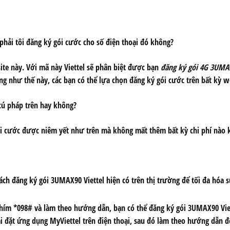
ó phải tôi đăng ký gói cước cho số điện thoại đó không?
te này. Với mã này Viettel sẽ phân biệt được bạn
đăng ký gói 4G 3UMAX
g như thế này, các bạn có thể lựa chọn đăng ký gói cước trên bất kỳ w
 cú pháp trên hay không?
gói cước được niêm yết như trên mà không mất thêm bất kỳ chi phí nào k
ch đăng ký gói 3UMAX90 Viettel hiện có trên thị trường để tối đa hóa 
ím *098# và làm theo hướng dẫn, bạn có thể đăng ký gói 3UMAX90 Viet
i đặt ứng dụng MyViettel trên điện thoại, sau đó làm theo hướng dẫn 