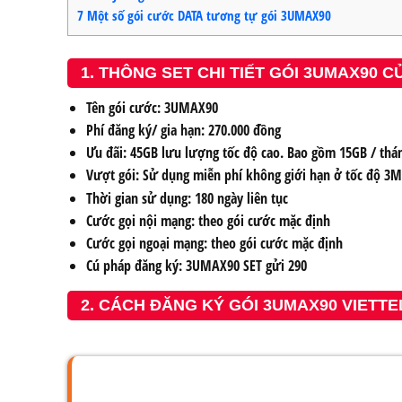
7
Một số gói cước DATA tương tự gói 3UMAX90
1. THÔNG SET CHI TIẾT GÓI 3UMAX90 C
Tên gói cước: 3UMAX90
Phí đăng ký/ gia hạn: 270.000 đồng
Ưu đãi: 45GB lưu lượng tốc độ cao. Bao gồm 15GB / tháng
Vượt gói: Sử dụng miễn phí không giới hạn ở tốc độ 3Mb
Thời gian sử dụng: 180 ngày liên tục
Cước gọi nội mạng: theo gói cước mặc định
Cước gọi ngoại mạng: theo gói cước mặc định
Cú pháp đăng ký: 3UMAX90 SET gửi 290
2. CÁCH ĐĂNG KÝ GÓI 3UMAX90 VIETTE