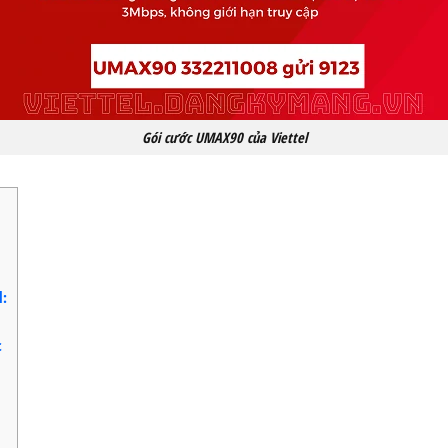
Gói cước UMAX90 của Viettel
l:
c