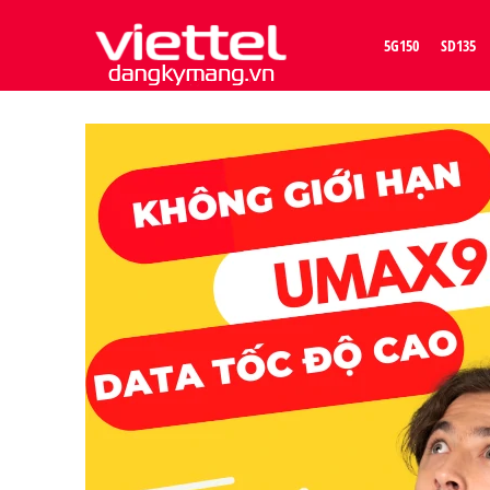
5G150
SD135