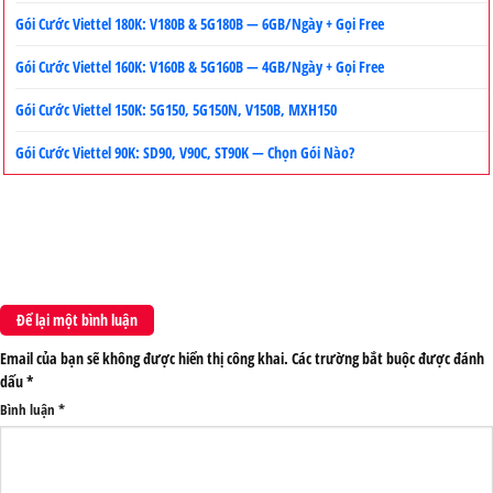
Gói Cước Viettel 180K: V180B & 5G180B — 6GB/Ngày + Gọi Free
Gói Cước Viettel 160K: V160B & 5G160B — 4GB/Ngày + Gọi Free
Gói Cước Viettel 150K: 5G150, 5G150N, V150B, MXH150
Gói Cước Viettel 90K: SD90, V90C, ST90K — Chọn Gói Nào?
Để lại một bình luận
Email của bạn sẽ không được hiển thị công khai.
Các trường bắt buộc được đánh
dấu
*
Bình luận
*