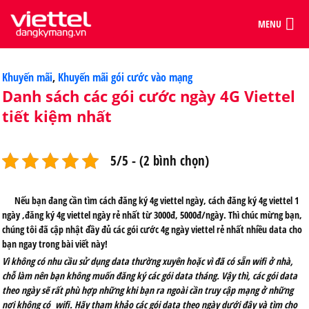
MENU
Categories
Khuyến mãi
,
Khuyến mãi gói cước vào mạng
Danh sách các gói cước ngày 4G Viettel
tiết kiệm nhất
5/5 - (2 bình chọn)
Nếu bạn đang cần tìm cách đăng ký 4g viettel ngày, cách đăng ký 4g viettel 1
ngày ,đăng ký 4g viettel ngày rẻ nhất từ 3000đ, 5000đ/ngày. Thì chúc mừng bạn,
chúng tôi đã cập nhật đầy đủ các gói cước 4g ngày viettel rẻ nhất nhiều data cho
bạn ngay trong bài viết này!
Vì không có nhu cầu sử dụng data thường xuyên hoặc vì đã có sẵn wifi ở nhà,
chỗ làm nên bạn không muốn đăng ký các gói data tháng. Vậy thì, các gói data
theo ngày sẽ rất phù hợp những khi bạn ra ngoài cần truy cập mạng ở những
nơi không có wifi. Hãy tham khảo các gói data theo ngày dưới đây và tìm cho