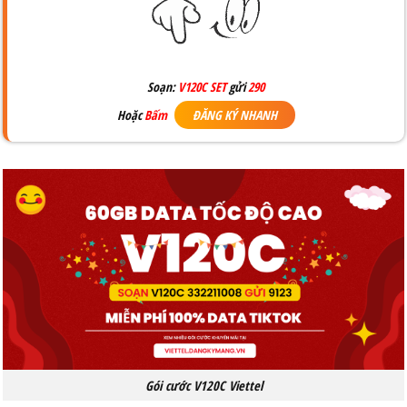
Soạn:
V120C SET
gửi
290
Hoặc
Bấm
ĐĂNG KÝ NHANH
Gói cước V120C Viettel