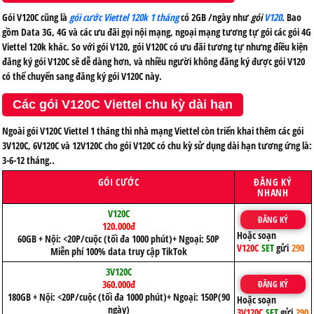
Gói V120C cũng là
gói cước Viettel 120k 1 tháng
có 2GB /ngày như
gói
V120
. Bao
gồm Data 3G, 4G và các ưu đãi gọi nội mạng, ngoại mạng tương tự gói các gói 4G
Viettel 120k khác. So với gói V120, gói V120C có ưu đãi tương tự nhưng điều kiện
đăng ký gói V120C sẽ dễ dàng hơn, và nhiều người không đăng ký được gói V120
có thể chuyển sang đăng ký gói V120C này.
Các gói V120C Viettel chu kỳ dài hạn
Ngoài gói V120C Viettel 1 tháng thì nhà mạng Viettel còn triển khai thêm các gói
3V120C, 6V120C và 12V120C cho gói V120C có chu kỳ sử dụng dài hạn tương ứng là:
3-6-12 tháng..
GÓI CƯỚC
ĐĂNG KÝ
NHANH
V120C
ĐĂNG KÝ
120.000đ
Hoặc soạn
60GB + Nội: <20P/cuộc (tối đa 1000 phút)+ Ngoại: 50P
V120C
SET
gửi
290
Miễn phí 100% data truy cập TikTok
3V120C
360.000đ
ĐĂNG KÝ
180GB + Nội: <20P/cuộc (tối đa 1000 phút)+ Ngoại: 150P(90
Hoặc soạn
ngày)
3V120C
SET
gửi
290