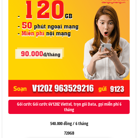
Gói cước Gói cước 6V120Z Viettel, trọn gói Data, gọi miễn phí 6
tháng
540.000 đồng / 6 tháng
720GB