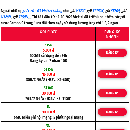
Ngoài những
gói cước 4G Viettel tháng
như
gói
V120C
, gói
ST150K
, gói
ST200
, gói
V120N
, gói
ST90N
,…
Thì bắt đầu từ 10-06-2022 Viettel đã triển khai thêm các gói
cước Combo 5 trong 1 ưu đãi theo ngày sử dụng tương ứng với 1,3,7 ngày.
GÓI CƯỚC
ĐĂNG KÝ
NHANH
ST5K
5.000 đ
ĐĂNG KÝ
500MB sử dụng đến 24h
Đăng ký lần 2 nhận 1GB
ST15K
15.000 đ
ĐĂNG KÝ
3GB/3 NGÀY (HSSV: X2=6GB)
ST30K
30.000 đ
ĐĂNG KÝ
7GB/7 NGÀY (HSSV: X2=14GB)
1N
10.000 đ
ĐĂNG KÝ
5GB. Miễn phí nội mạng, 5 phút ngoại mạng
3N