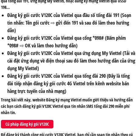
qua tổng đài 191, ứng dụng My Viettel, hoặc đăng ký mạng Viettel qua USSD
198…
Đăng ký gói cước V120C của Viettel qua đầu số tổng đài 191 (Soạn
tin nhắn: Tên gói cước ⇨ gửi đến 191 và sau đó làm theo hướng
dẫn)
Đăng ký gói cước V120C của Viettel qua cổng *098# (Bấm phím
*098# ⇨ OK và làm theo hướng dẫn)
Đăng ký gói cước V120C của Viettel qua ứng dụng My Viettel (Tải và
cài đặt ứng dụng về điện thoại sau đó làm theo hướng dẫn của ứng
dụng My Viettel)
Đăng ký gói cước V120C của Viettel qua tổng đài 290 (Đây là tổng
đài tiếp nhận đăng ký gói cước 4G Viettel trên kênh website bán
hàng trực tuyến của nhà mạng)
Trong bài viết này, website Đăng ký mạng Viettel muốn giới thiệu và hướng dẫn
các bạn cách đăng ký gói V120C Viettel qua tin nhắn SMS tổng đài 290 miễn phí
nhắn tin.
Cú pháp đăng ký gói V120C
Để đăng ký thành công gói cước V120C Viettel, bạn chỉ cần soạn tin nhắn theo cú