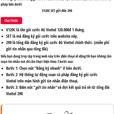
pháp bên dưới:
V120C SET
gửi đến
290
Chú thích:
V120C
là tên gói cước 4G Viettel 120.000đ 1 tháng.
SET
là mã đăng ký gói cước trên website này.
290
là tổng đài đăng ký gói cước 4G Viettel chính thức. (miễn phí
gửi tin nhắn qua tổng đài)
Nếu bạn đang truy cập trang web này trên
điện thoại di động
thì bạn không cần
soạn tin nhắn mà chỉ cần thực hiện theo 3 bước sau:
Bước 1:
Chọn nút “
Đăng ký nhanh
” ở bên dưới.
Bước 2:
Hệ thống tự động soạn cú pháp đăng ký gói cước
Viettel trên màn hình gửi tin nhắn điện thoại.
Bước 3:
Bấm nút “
gửi tin nhắn
“
và đợi kết quả trả về từ tổng đài
Viettel 290