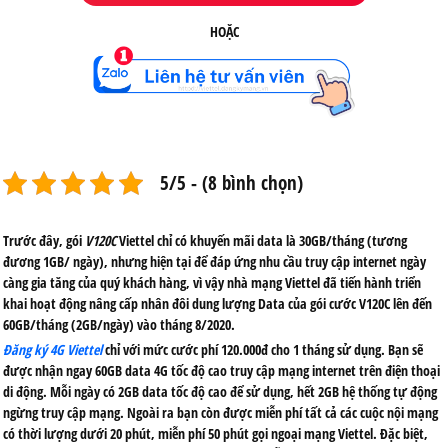
HOẶC
5/5 - (8 bình chọn)
Trước đây, gói
V120C
Viettel chỉ có khuyến mãi data là 30GB/tháng (tương
đương 1GB/ ngày), nhưng hiện tại để đáp ứng nhu cầu truy cập internet ngày
càng gia tăng của quý khách hàng, vì vậy nhà mạng Viettel đã tiến hành triển
khai hoạt động nâng cấp nhân đôi dung lượng Data của gói cước V120C lên đến
60GB/tháng (2GB/ngày) vào tháng 8/2020.
Đăng ký 4G Viettel
chỉ với mức cước phí 120.000đ cho 1 tháng sử dụng. Bạn sẽ
được nhận ngay 60GB data 4G tốc độ cao truy cập mạng internet trên điện thoại
di động. Mỗi ngày có 2GB data tốc độ cao để sử dụng, hết 2GB hệ thống tự động
ngừng truy cập mạng. Ngoài ra bạn còn được miễn phí tất cả các cuộc nội mạng
có thời lượng dưới 20 phút, miễn phí 50 phút gọi ngoại mạng Viettel. Đặc biệt,