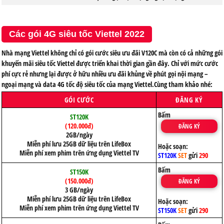
Các gói 4G siêu tốc Viettel 2022
Nhà mạng Viettel không chỉ có gói cước siêu ưu đãi V120C mà còn có cả những gói
khuyến mãi siêu tốc Viettel được triển khai thời gian gần đây. Chỉ với mức cước
phí cực rẻ nhưng lại được ở hữu nhiều ưu đãi khủng về phút gọi nội mạng –
ngoại mạng và data 4G tốc độ siêu tốc của mạng Viettel.Cùng tham khảo nhé:
GÓI CƯỚC
ĐĂNG KÝ
Bấm
ST120K
(120.000đ)
ĐĂNG KÝ
2GB/ngày
Miễn phí lưu 25GB dữ liệu trên LifeBox
Hoặc soạn:
Miễn phí xem phim trên ứng dụng Viettel TV
ST120K
SET
gửi
290
Bấm
ST150K
(150.000đ)
ĐĂNG KÝ
3 GB/ngày
Miễn phí lưu 25GB dữ liệu trên LifeBox
Hoặc soạn:
Miễn phí xem phim trên ứng dụng Viettel TV
ST150K
SET
gửi
290