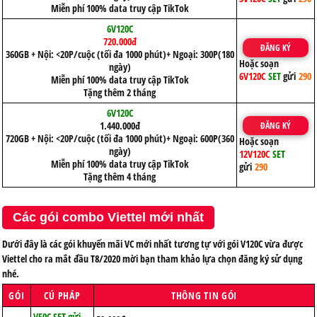
Miễn phí 100% data truy cập TikTok
6V120C
720.000đ
ĐĂNG KÝ
360GB + Nội: <20P/cuộc (tối đa 1000 phút)+ Ngoại: 300P(180
Hoặc soạn
ngày)
6V120C
SET
gửi
290
Miễn phí 100% data truy cập TikTok
Tặng thêm 2 tháng
6V120C
1.440.000đ
ĐĂNG KÝ
720GB + Nội: <20P/cuộc (tối đa 1000 phút)+ Ngoại: 600P(360
Hoặc soạn
ngày)
12V120C
SET
Miễn phí 100% data truy cập TikTok
gửi
290
Tặng thêm 4 tháng
Các gói combo Viettel mới nhất
Dưới đây là các gói khuyến mãi VC mới nhất tương tự với gói V120C vừa được
Viettel cho ra mắt đầu T8/2020 mời bạn tham khảo lựa chọn đăng ký sử dụng
nhé.
GÓI
CÚ PHÁP
THÔNG TIN GÓI
V50C SET gửi