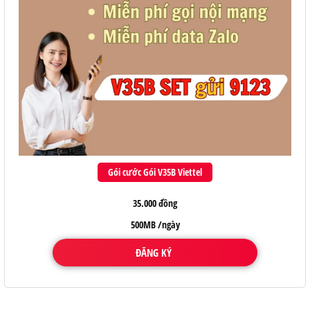
Gói cước Gói V35B Viettel
35.000 đồng
500MB /ngày
ĐĂNG KÝ