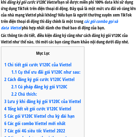
khi
đăng ký gói cước V120C Viettel
bạn sẽ được miễn phí 100% data khi sử dụng
ứng dụng TikTok trên điện thoại di động. Đây quả là một mức ưu đãi vô cùng lớn
của nhà mạng Viettel phải không? Nếu bạn là người thường xuyên xem TikTok
trên điện thoại di động thì đây chính là một trong
các gói combo gọi và
data Viettel
phù hợp nhất dành cho thuê bao di động của bạn.
Các thông tin chi tiết, điều kiện đăng ký cũng như cách đăng ký gói V120C của
Viettel như thế nào, thì mời các bạn cùng tham khảo nội dung dưới đây nhé.
Mục Lục
1
Chi tiết gói cước V120C của Viettel
1.1
Cụ thể ưu đãi gói V120C như sau:
2
Cách đăng ký gói cước V120C Viettel
2.1
Cú pháp đăng ký gói V120C
2.2
Chú thích:
3
Lưu ý khi đăng ký gói V120C của Viettel
4
Tổng kết về gói cước V120C Viettel
5
Các gói V120C Viettel chu kỳ dài hạn
6
Các gói combo Viettel mới nhất
7
Các gói 4G siêu tốc Viettel 2022