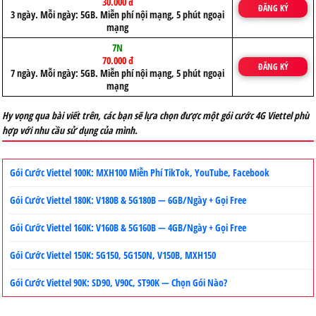
30.000 đ
ĐĂNG KÝ
3 ngày. Mỗi ngày: 5GB. Miễn phí nội mạng, 5 phút ngoại
mạng
7N
70.000 đ
ĐĂNG KÝ
7 ngày. Mỗi ngày: 5GB. Miễn phí nội mạng, 5 phút ngoại
mạng
Hy vọng qua bài viết trên, các bạn sẽ lựa chọn được một gói cước 4G Viettel phù
hợp với nhu cầu sử dụng của mình.
Gói Cước Viettel 100K: MXH100 Miễn Phí TikTok, YouTube, Facebook
Gói Cước Viettel 180K: V180B & 5G180B — 6GB/Ngày + Gọi Free
Gói Cước Viettel 160K: V160B & 5G160B — 4GB/Ngày + Gọi Free
Gói Cước Viettel 150K: 5G150, 5G150N, V150B, MXH150
Gói Cước Viettel 90K: SD90, V90C, ST90K — Chọn Gói Nào?