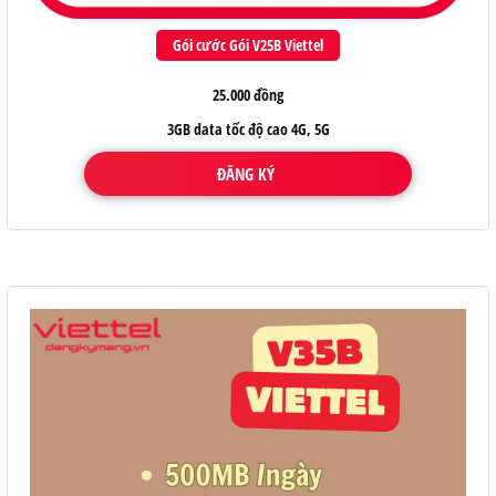
Gói cước Gói V25B Viettel
25.000 đồng
3GB data tốc độ cao 4G, 5G
ĐĂNG KÝ