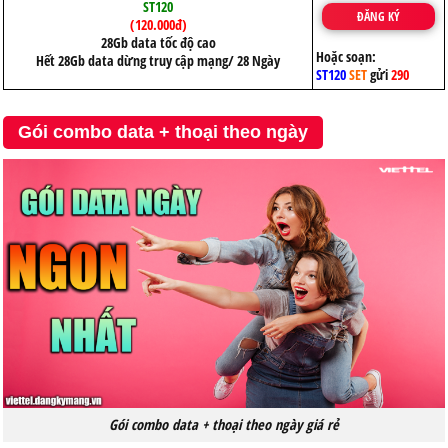
ST120
ĐĂNG KÝ
(120.000đ)
28Gb data tốc độ cao
Hoặc soạn:
Hết 28Gb data dừng truy cập mạng/ 28 Ngày
ST120
SET
gửi
290
Gói combo data + thoại theo ngày
Gói combo data + thoại theo ngày giá rẻ