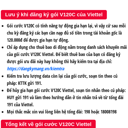
Lưu ý khi đăng ký gói V120C của Viettel
Gói cước V120C có tính năng tự động gia hạn lại, vì vậy cứ sau mỗi
chu kỳ đăng ký các bạn cần nạp đủ số tiền trong tài khoản gốc là
120.000đ để được gia hạn tự động.
Chỉ áp dụng cho thuê bao di động nằm trong danh sách khuyến mãi
của gói cước V120C Viettel. Để biết thuê bao của bạn có đăng ký
được gói ưu đãi này hay không thì hãy kiểm tra tại địa chỉ:
https://dangkymang.vn/kiemtra
Kiểm tra lưu lượng data còn lại của gói cước, soạn tin theo cú
pháp:
KTTK
gửi
191
.
Để hủy gia hạn gói cước V120C Viettel, soạn tin nhắn theo cú pháp:
HUY
gửi
191
và làm theo hướng dẫn ở tin nhắn trả về từ tổng đài
191 của Viettel.
Mọi thắc mắc xin vui lòng liên hệ tổng đài: 198 hoặc 18008198
Tổng kết về gói cước V120C Viettel