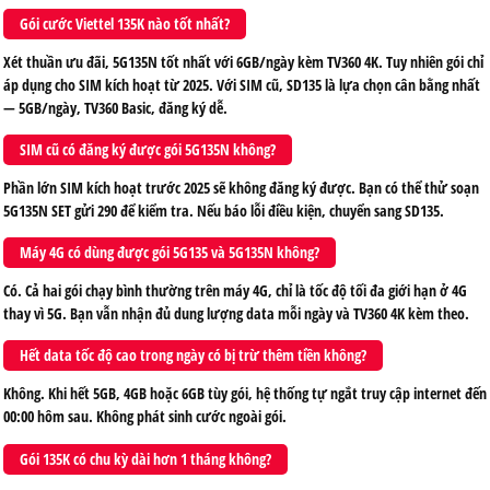
Gói cước Viettel 135K nào tốt nhất?
Xét thuần ưu đãi, 5G135N tốt nhất với 6GB/ngày kèm TV360 4K. Tuy nhiên gói chỉ
áp dụng cho SIM kích hoạt từ 2025. Với SIM cũ, SD135 là lựa chọn cân bằng nhất
— 5GB/ngày, TV360 Basic, đăng ký dễ.
SIM cũ có đăng ký được gói 5G135N không?
Phần lớn SIM kích hoạt trước 2025 sẽ không đăng ký được. Bạn có thể thử soạn
5G135N SET gửi 290 để kiểm tra. Nếu báo lỗi điều kiện, chuyển sang SD135.
Máy 4G có dùng được gói 5G135 và 5G135N không?
Có. Cả hai gói chạy bình thường trên máy 4G, chỉ là tốc độ tối đa giới hạn ở 4G
thay vì 5G. Bạn vẫn nhận đủ dung lượng data mỗi ngày và TV360 4K kèm theo.
Hết data tốc độ cao trong ngày có bị trừ thêm tiền không?
Không. Khi hết 5GB, 4GB hoặc 6GB tùy gói, hệ thống tự ngắt truy cập internet đến
00:00 hôm sau. Không phát sinh cước ngoài gói.
Gói 135K có chu kỳ dài hơn 1 tháng không?