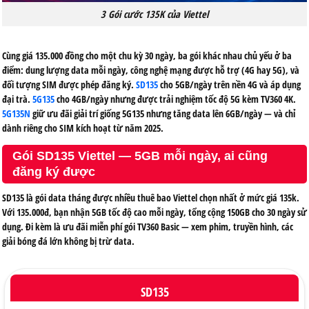
3 Gói cước 135K của Viettel
Cùng giá 135.000 đồng cho một chu kỳ 30 ngày, ba gói khác nhau chủ yếu ở ba
điểm: dung lượng data mỗi ngày, công nghệ mạng được hỗ trợ (4G hay 5G), và
đối tượng SIM được phép đăng ký.
SD135
cho 5GB/ngày trên nền 4G và áp dụng
đại trà.
5G135
cho 4GB/ngày nhưng được trải nghiệm tốc độ 5G kèm TV360 4K.
5G135N
giữ ưu đãi giải trí giống 5G135 nhưng tăng data lên 6GB/ngày — và chỉ
dành riêng cho SIM kích hoạt từ năm 2025.
Gói SD135 Viettel — 5GB mỗi ngày, ai cũng
đăng ký được
SD135 là gói data tháng được nhiều thuê bao Viettel chọn nhất ở mức giá 135k.
Với 135.000đ, bạn nhận 5GB tốc độ cao mỗi ngày, tổng cộng 150GB cho 30 ngày sử
dụng. Đi kèm là ưu đãi miễn phí gói TV360 Basic — xem phim, truyền hình, các
giải bóng đá lớn không bị trừ data.
SD135