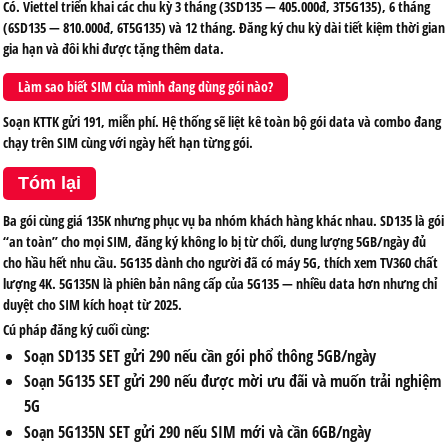
Có. Viettel triển khai các chu kỳ 3 tháng (3SD135 — 405.000đ, 3T5G135), 6 tháng
(6SD135 — 810.000đ, 6T5G135) và 12 tháng. Đăng ký chu kỳ dài tiết kiệm thời gian
gia hạn và đôi khi được tặng thêm data.
Làm sao biết SIM của mình đang dùng gói nào?
Soạn KTTK gửi 191, miễn phí. Hệ thống sẽ liệt kê toàn bộ gói data và combo đang
chạy trên SIM cùng với ngày hết hạn từng gói.
Tóm lại
Ba gói cùng giá 135K nhưng phục vụ ba nhóm khách hàng khác nhau. SD135 là gói
“an toàn” cho mọi SIM, đăng ký không lo bị từ chối, dung lượng 5GB/ngày đủ
cho hầu hết nhu cầu. 5G135 dành cho người đã có máy 5G, thích xem TV360 chất
lượng 4K. 5G135N là phiên bản nâng cấp của 5G135 — nhiều data hơn nhưng chỉ
duyệt cho SIM kích hoạt từ 2025.
Cú pháp đăng ký cuối cùng:
Soạn
SD135 SET
gửi
290
nếu cần gói phổ thông 5GB/ngày
Soạn
5G135 SET
gửi
290
nếu được mời ưu đãi và muốn trải nghiệm
5G
Soạn
5G135N SET
gửi
290
nếu SIM mới và cần 6GB/ngày