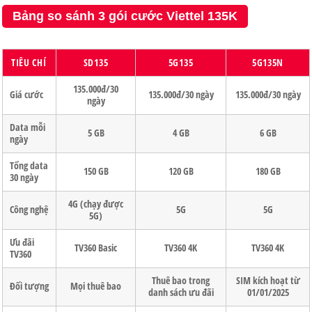
Bảng so sánh 3 gói cước Viettel 135K
TIÊU CHÍ
SD135
5G135
5G135N
135.000đ/30
Giá cước
135.000đ/30 ngày
135.000đ/30 ngày
ngày
Data mỗi
5 GB
4 GB
6 GB
ngày
Tổng data
150 GB
120 GB
180 GB
30 ngày
4G (chạy được
Công nghệ
5G
5G
5G)
Ưu đãi
TV360 Basic
TV360 4K
TV360 4K
TV360
Thuê bao trong
SIM kích hoạt từ
Đối tượng
Mọi thuê bao
danh sách ưu đãi
01/01/2025