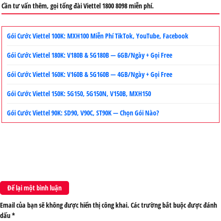
Cần tư vấn thêm, gọi tổng đài Viettel 1800 8098 miễn phí.
Gói Cước Viettel 100K: MXH100 Miễn Phí TikTok, YouTube, Facebook
Gói Cước Viettel 180K: V180B & 5G180B — 6GB/Ngày + Gọi Free
Gói Cước Viettel 160K: V160B & 5G160B — 4GB/Ngày + Gọi Free
Gói Cước Viettel 150K: 5G150, 5G150N, V150B, MXH150
Gói Cước Viettel 90K: SD90, V90C, ST90K — Chọn Gói Nào?
Để lại một bình luận
Email của bạn sẽ không được hiển thị công khai.
Các trường bắt buộc được đánh
dấu
*