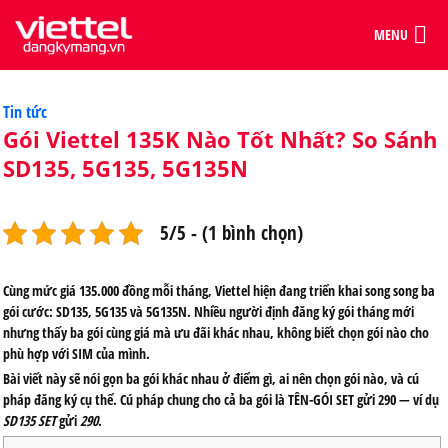
MENU
Categories
Tin tức
Gói Viettel 135K Nào Tốt Nhất? So Sánh
SD135, 5G135, 5G135N
5/5 - (1 bình chọn)
Cùng mức giá 135.000 đồng mỗi tháng, Viettel hiện đang triển khai song song ba
gói cước: SD135, 5G135 và 5G135N. Nhiều người định đăng ký gói tháng mới
nhưng thấy ba gói cùng giá mà ưu đãi khác nhau, không biết chọn gói nào cho
phù hợp với SIM của mình.
Bài viết này sẽ nói gọn ba gói khác nhau ở điểm gì, ai nên chọn gói nào, và cú
pháp đăng ký cụ thể. Cú pháp chung cho cả ba gói là
TÊN-GÓI SET
gửi
290
— ví dụ
SD135 SET
gửi
290
.