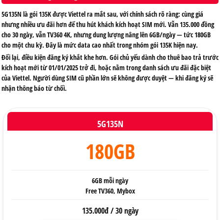
5G135N là gói 135K được Viettel ra mắt sau, với chính sách rõ ràng: cùng giá
nhưng nhiều ưu đãi hơn để thu hút khách kích hoạt SIM mới. Vẫn 135.000 đồng
cho 30 ngày, vẫn TV360 4K, nhưng dung lượng nâng lên 6GB/ngày — tức 180GB
cho một chu kỳ. Đây là mức data cao nhất trong nhóm gói 135K hiện nay.
Đổi lại, điều kiện đăng ký khắt khe hơn. Gói chủ yếu dành cho thuê bao trả trước
kích hoạt mới từ 01/01/2025 trở đi, hoặc nằm trong danh sách ưu đãi đặc biệt
của Viettel. Người dùng SIM cũ phần lớn sẽ không được duyệt — khi đăng ký sẽ
nhận thông báo từ chối.
5G135N
180GB
6GB mỗi ngày
Free TV360, Mybox
135.000đ / 30 ngày