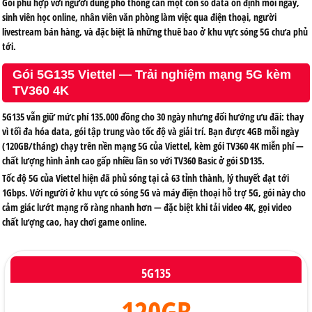
Gói phù hợp với người dùng phổ thông cần một con số data ổn định mỗi ngày,
sinh viên học online, nhân viên văn phòng làm việc qua điện thoại, người
livestream bán hàng, và đặc biệt là những thuê bao ở khu vực sóng 5G chưa phủ
tới.
Gói 5G135 Viettel — Trải nghiệm mạng 5G kèm
TV360 4K
5G135 vẫn giữ mức phí 135.000 đồng cho 30 ngày nhưng đổi hướng ưu đãi: thay
vì tối đa hóa data, gói tập trung vào tốc độ và giải trí. Bạn được 4GB mỗi ngày
(120GB/tháng) chạy trên nền mạng 5G của Viettel, kèm gói TV360 4K miễn phí —
chất lượng hình ảnh cao gấp nhiều lần so với TV360 Basic ở gói SD135.
Tốc độ 5G của Viettel hiện đã phủ sóng tại cả 63 tỉnh thành, lý thuyết đạt tới
1Gbps. Với người ở khu vực có sóng 5G và máy điện thoại hỗ trợ 5G, gói này cho
cảm giác lướt mạng rõ ràng nhanh hơn — đặc biệt khi tải video 4K, gọi video
chất lượng cao, hay chơi game online.
5G135
120GB