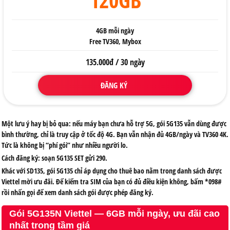
4GB mỗi ngày
Free TV360, Mybox
135.000đ / 30 ngày
ĐĂNG KÝ
Một lưu ý hay bị bỏ qua: nếu máy bạn chưa hỗ trợ 5G, gói 5G135 vẫn dùng được
bình thường, chỉ là truy cập ở tốc độ 4G. Bạn vẫn nhận đủ 4GB/ngày và TV360 4K.
Tức là không bị “phí gói” như nhiều người lo.
Cách đăng ký: soạn
5G135 SET
gửi
290
.
Khác với SD135, gói 5G135 chỉ áp dụng cho thuê bao nằm trong danh sách được
Viettel mời ưu đãi. Để kiểm tra SIM của bạn có đủ điều kiện không, bấm
*098#
rồi nhấn gọi để xem danh sách gói được phép đăng ký.
Gói 5G135N Viettel — 6GB mỗi ngày, ưu đãi cao
nhất trong tầm giá