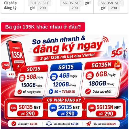
Cú pháp
gửi
SD135 SET
5G135 SET
5G135N SET
đăng ký
gửi
gửi
290
290
290
Ba gói 135K khác nhau ở đâu?