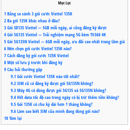
Mục Lục
1
Bảng so sánh 3 gói cước Viettel 135K
2
Ba gói 135K khác nhau ở đâu?
3
Gói SD135 Viettel — 5GB mỗi ngày, ai cũng đăng ký được
4
Gói 5G135 Viettel — Trải nghiệm mạng 5G kèm TV360 4K
5
Gói 5G135N Viettel — 6GB mỗi ngày, ưu đãi cao nhất trong tầm giá
6
Nên chọn gói cước Viettel 135K nào?
7
Cách đăng ký gói cước 135K Viettel
8
Một số lưu ý trước khi đăng ký
9
Câu hỏi thường gặp
9.1
Gói cước Viettel 135K nào tốt nhất?
9.2
SIM cũ có đăng ký được gói 5G135N không?
9.3
Máy 4G có dùng được gói 5G135 và 5G135N không?
9.4
Hết data tốc độ cao trong ngày có bị trừ thêm tiền không?
9.5
Gói 135K có chu kỳ dài hơn 1 tháng không?
9.6
Làm sao biết SIM của mình đang dùng gói nào?
10
Tóm lại