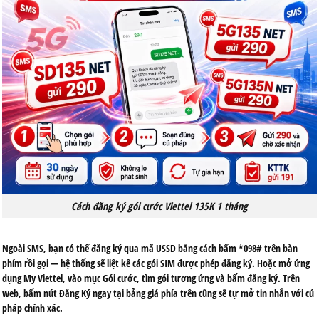
Cách đăng ký gói cước Viettel 135K 1 tháng
Ngoài SMS, bạn có thể đăng ký qua mã USSD bằng cách bấm
*098#
trên bàn
phím rồi gọi — hệ thống sẽ liệt kê các gói SIM được phép đăng ký. Hoặc mở ứng
dụng
My Viettel
, vào mục Gói cước, tìm gói tương ứng và bấm đăng ký. Trên
web, bấm nút Đăng Ký ngay tại bảng giá phía trên cũng sẽ tự mở tin nhắn với cú
pháp chính xác.