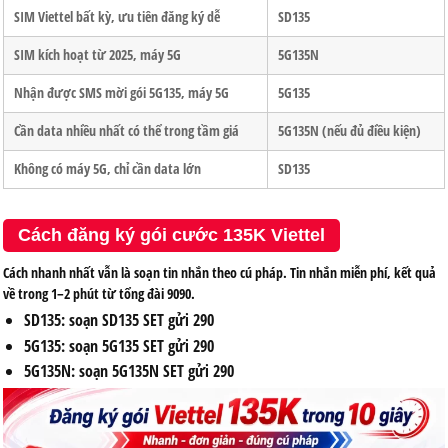
SIM Viettel bất kỳ, ưu tiên đăng ký dễ
SD135
SIM kích hoạt từ 2025, máy 5G
5G135N
Nhận được SMS mời gói 5G135, máy 5G
5G135
Cần data nhiều nhất có thể trong tầm giá
5G135N
(nếu đủ điều kiện)
Không có máy 5G, chỉ cần data lớn
SD135
Cách đăng ký gói cước 135K Viettel
Cách nhanh nhất vẫn là soạn tin nhắn theo cú pháp. Tin nhắn miễn phí, kết quả
về trong 1–2 phút từ tổng đài 9090.
SD135: soạn
SD135 SET
gửi
290
5G135: soạn
5G135 SET
gửi
290
5G135N: soạn
5G135N SET
gửi
290