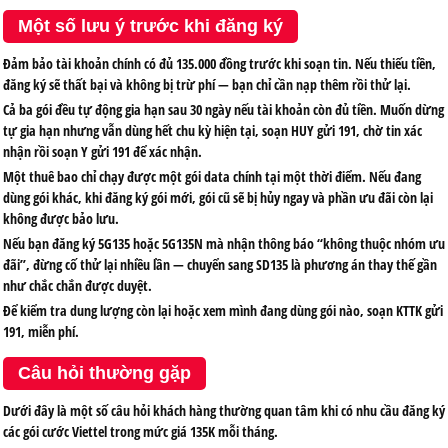
Một số lưu ý trước khi đăng ký
Đảm bảo tài khoản chính có đủ 135.000 đồng trước khi soạn tin. Nếu thiếu tiền,
đăng ký sẽ thất bại và không bị trừ phí — bạn chỉ cần nạp thêm rồi thử lại.
Cả ba gói đều tự động gia hạn sau 30 ngày nếu tài khoản còn đủ tiền. Muốn dừng
tự gia hạn nhưng vẫn dùng hết chu kỳ hiện tại, soạn
HUY
gửi
191
, chờ tin xác
nhận rồi soạn
Y
gửi
191
để xác nhận.
Một thuê bao chỉ chạy được một gói data chính tại một thời điểm. Nếu đang
dùng gói khác, khi đăng ký gói mới, gói cũ sẽ bị hủy ngay và phần ưu đãi còn lại
không được bảo lưu.
Nếu bạn đăng ký 5G135 hoặc 5G135N mà nhận thông báo “không thuộc nhóm ưu
đãi”, đừng cố thử lại nhiều lần — chuyển sang SD135 là phương án thay thế gần
như chắc chắn được duyệt.
Để kiểm tra dung lượng còn lại hoặc xem mình đang dùng gói nào, soạn
KTTK
gửi
191
, miễn phí.
Câu hỏi thường gặp
Dưới đây là một số câu hỏi khách hàng thường quan tâm khi có nhu cầu đăng ký
các gói cước Viettel trong mức giá 135K mỗi tháng.