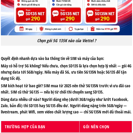
Chọn gói 5G 135K nào của Viettel ?
Quyết định nhanh dựa vào ba thông tin về SIM và máy của bạn:
Máy có hỗ trợ 5G không?
Nếu chưa, chọn SD135 là lựa chọn hợp lý nhất — gói 4G
nhưng data tới 5GB/ngày. Nếu máy đã 5G, ưu tiên 5G135N hoặc 5G135 để tận
dụng tốc độ.
SIM kích hoạt từ bao giờ?
SIM mua từ 2025 nên thử 5G135N trước vì ưu đãi cao
nhất. SIM cũ thử 5G135 — nếu bị từ chối thì chuyển sang SD135.
Dùng data nhiều cỡ nào?
Người dùng nhẹ (dưới 3GB/ngày như lướt Facebook,
Zalo, bản đồ) thì SD135 hay 5G135 đều dư. Người dùng nặng trên 5GB/ngày —
livestream, phát Wifi, xem video chất lượng cao — chỉ 5G135N mới đủ thoải mái.
TRƯỜNG HỢP CỦA BẠN
GÓI NÊN CHỌN