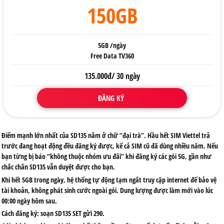
150GB
5GB /ngày
Free Data TV360
135.000đ/ 30 ngày
ĐĂNG KÝ
Điểm mạnh lớn nhất của SD135 nằm ở chữ “đại trà”. Hầu hết SIM Viettel trả
trước đang hoạt động đều đăng ký được, kể cả SIM cũ đã dùng nhiều năm. Nếu
bạn từng bị báo “không thuộc nhóm ưu đãi” khi đăng ký các gói 5G, gần như
chắc chắn SD135 vẫn duyệt được cho bạn.
Khi hết 5GB trong ngày, hệ thống tự động tạm ngắt truy cập internet để bảo vệ
tài khoản, không phát sinh cước ngoài gói. Dung lượng được làm mới vào lúc
00:00 ngày hôm sau.
Cách đăng ký: soạn
SD135 SET
gửi
290
.