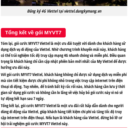
Đăng ký 4G Viettel tại viettel.dangkymang.vn
Tổng kết về gói MYVT7
Tóm lại, gói cước MYVT7 Viettel là một ưu đãi tuyệt vời dành cho khách hàng sử
dụng dịch vụ di động của Viettel. Nhờ chương trình khuyến mãi này, khách hàng
có thể trải nghiệm tốc độ truy cập mạng 4G nhanh chóng và miễn phí. Điều quan
trọng là khách hàng chỉ cần cập nhật phiên bản mới nhất của My Viettel để được
hưởng ưu đãi này.
Với gói cước MYVT7 Viettel, khách hàng không chỉ được sử dụng dịch vụ miễn phí
mà còn tiết kiệm được chi phí không nhỏ trong việc truy cập internet trên điện
thoại di động. Tuy nhiên, để tránh bất kỳ rắc rối nào, khách hàng cần lưu ý thời
gian sử dụng gói cước và không cần lo lắng về việc hủy bỏ gói cước này vì nó sẽ
tự động hết hạn sau 7 ngày.
Tổng kết lại, gói cước MYVT7 Viettel là một ưu đãi rất hấp dẫn dành cho người
dùng di động của Viettel, giúp khách hàng tiết kiệm chi phí và tăng tốc độ truy
cập internet trên điện thoại. Nếu bạn là khách hàng của Viettel, đừng bỏ lỡ cơ
hội trải nghiệm gói cước MYVT7 Viettel này.