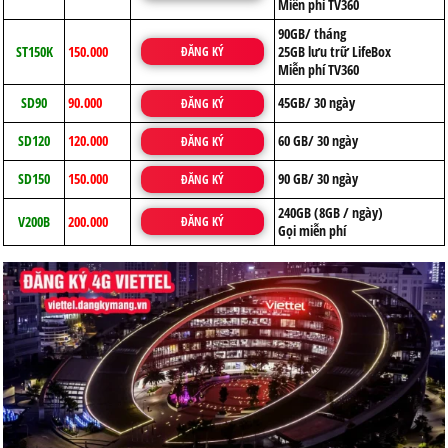
Miễn phí TV360
90GB/ tháng
ST150K
150.000
25GB lưu trữ LifeBox
ĐĂNG KÝ
Miễn phí TV360
SD90
90.000
45GB/ 30 ngày
ĐĂNG KÝ
SD120
120.000
60 GB/ 30 ngày
ĐĂNG KÝ
SD150
150.000
90 GB/ 30 ngày
ĐĂNG KÝ
240GB (8GB / ngày)
V200B
200.000
ĐĂNG KÝ
Gọi miễn phí