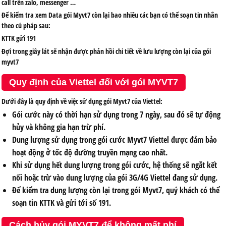
call trên zalo, messenger …
Để kiểm tra xem Data gói Myvt7 còn lại bao nhiêu các bạn có thể soạn tin nhắn
theo cú pháp sau:
KTTK gửi 191
Đợi trong giây lát sẽ nhận được phản hồi chi tiết về lưu lượng còn lại của gói
myvt7
Quy định của Viettel đối với gói MYVT7
Dưới đây là quy định về việc sử dụng gói Myvt7 của Viettel:
Gói cước này có thời hạn sử dụng trong 7 ngày, sau đó sẽ tự động
hủy và không gia hạn trừ phí.
Dung lượng sử dụng trong gói cước Myvt7 Viettel được đảm bảo
hoạt động ở tốc độ đường truyền mạng cao nhất.
Khi sử dụng hết dung lượng trong gói cước, hệ thống sẽ ngắt kết
nối hoặc trừ vào dung lượng của gói 3G/4G Viettel đang sử dụng.
Để kiểm tra dung lượng còn lại trong gói Myvt7, quý khách có thể
soạn tin KTTK và gửi tới số 191.
Cách hủy gói MYVT7 để không mất phí