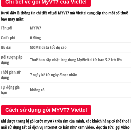
Chi tiết về gói MyVT7 của Viettel
Dưới đây là thông tin chi tiết về gói MYVT7 mà Viettel cung cấp cho một số thuê
bao may mắn:
Tên gói
MYTV7
Cước phí
0 đồng
Ưu đãi
500MB data tốc độ cao
Đối tượng áp
Thuê bao cập nhật ứng dụng MyViettel từ bản 5.2 trở lên
dụng
Thời gian sử
7 ngày kể từ ngày được nhận
dụng
Tự động gia
không có
hạn
Cách sử dụng gói MYVT7 Viettel
Khi được trang bị gói cước myvt7 trên sim của mình, các khách hàng có thể thoải
mái sử dụng tất cả dịch vụ Internet cơ bản như xem video, đọc tin tức, gọi video