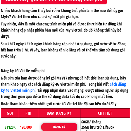
Nhiều khách hàng cảm thấy bối rối vì không biết phải làm thế nào để hủy gói
Mytv7 Viettel theo nhu cầu vì sợ mất phí gia hạn.
Tuy nhiên, đây là một chương trình miễn phí và được thực hiện tự động khi
khách hàng cập nhật phiên bản mới của My Viettel, do đó không thể hủy bỏ
được.
Sau khi 7 ngày kể từ ngày khách hàng cập nhật ứng dụng, gói cước sẽ tự động
hết hạn trên SIM. Vì vậy, bạn không cần lo lắng và có thể yên tâm sử dụng gói
cước này.
Đăng ký 4G Viettle miễn phí
Nếu sim của bạn được đăng ký gói MYVT7 nhưng đã hết thời hạn sử dụng, hãy
tham khao ngay các cách đăng ký 4G Viettel miễn phí. Trong bài viết
Cách đăng
ký 4G Viettel miễn phí
. Tải App nhận data vào mạng. Được nhiều người áp dụng
trong thời gian qua để có thể sử dụng data tốc độ cao không mất tiền.
Hoặc tham khảo thêm nhiều gói cước 4G Viettel tốc độ cao bên dưới đây.
GÓI
PHÍ
BẤM ĐĂNG KÝ
CHI TIẾT
60GB/ tháng
ST120K
120.000
25GB lưu trữ LifeBox
ĐĂNG KÝ