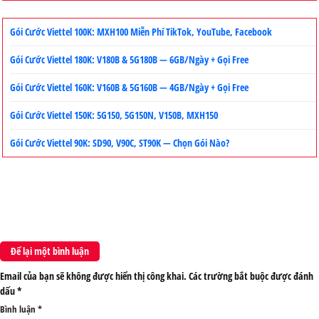
Gói Cước Viettel 100K: MXH100 Miễn Phí TikTok, YouTube, Facebook
Gói Cước Viettel 180K: V180B & 5G180B — 6GB/Ngày + Gọi Free
Gói Cước Viettel 160K: V160B & 5G160B — 4GB/Ngày + Gọi Free
Gói Cước Viettel 150K: 5G150, 5G150N, V150B, MXH150
Gói Cước Viettel 90K: SD90, V90C, ST90K — Chọn Gói Nào?
Để lại một bình luận
Email của bạn sẽ không được hiển thị công khai.
Các trường bắt buộc được đánh
dấu
*
Bình luận
*