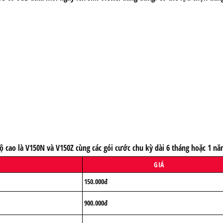
 độ cao là V150N và V150Z cùng các gói cước chu kỳ dài 6 tháng hoặc 1 
GIÁ
150.000đ
900.000đ