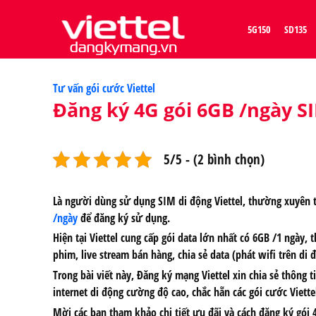
5G150
SD135
Categories
Tư vấn gói cước Viettel
Đăng ký 4G gói 6GB /ngày SI
5/5 - (2 bình chọn)
Là người dùng sử dụng SIM di động Viettel, thường xuyên 
/ngày
để đăng ký sử dụng.
Hiện tại Viettel cung cấp gói data lớn nhất có 6GB /1 ngà
phim, live stream bán hàng, chia sẻ data (phát wifi trên di
Trong bài viết này, Đăng ký mạng Viettel xin chia sẻ thông
internet di động cường độ cao, chắc hẵn các gói cước Viett
Mời các bạn tham khảo chi tiết ưu đãi và cách đăng ký gói 