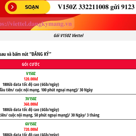
Gói V150Z Viettel
g sau và bấm nút “ĐĂNG KÝ”
GÓI CƯỚC
V150Z
120.000đ
180Gb data tốc độ cao (6Gb/ngày)
đầu tiên/ cuộc nội mạng, 100 phút ngoại mạng]/ 30 Ngày
3V150Z
360.000đ
180Gb data tốc độ cao (6Gb/ngày)
tiên/ cuộc nội mạng, 50 phút ngoại mạng]/ 30 Ngày/ 3 tháng
6V150Z
720.000đ
180Gb data tốc độ cao (6Gb/ngày)