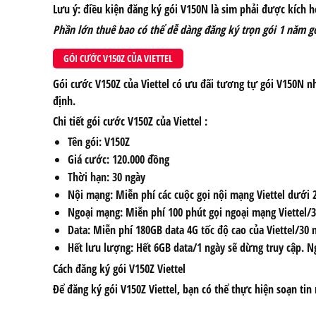
Lưu ý: điều kiện đăng ký gói V150N là sim phải được kích h
Phần lớn thuê bao có thể dễ dàng đăng ký trọn gói 1 năm g
GÓI CƯỚC V150Z CỦA VIETTEL
Gói cước V150Z của Viettel có ưu đãi tương tự gói V150N n
định.
Chi tiết gói cước V150Z của Viettel :
Tên gói: V150Z
Giá cước: 120.000 đồng
Thời hạn: 30 ngày
Nội mạng: Miễn phí các cuộc gọi nội mạng Viettel dưới 
Ngoại mạng: Miễn phí 100 phút gọi ngoại mạng Viettel/3
Data: Miễn phí 180GB data 4G tốc độ cao của Viettel/30
Hết lưu lượng: Hết 6GB data/1 ngày sẽ dừng truy cập. N
Cách đăng ký gói V150Z Viettel
Để đăng ký gói V150Z Viettel, bạn có thể thực hiện soạn tin