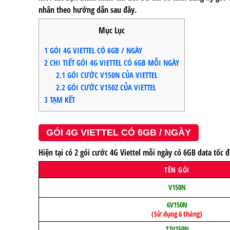
nhân theo hướng dẫn sau đây.
Mục Lục
1
GÓI 4G VIETTEL CÓ 6GB / NGÀY
2
CHI TIẾT GÓI 4G VIETTEL CÓ 6GB MỖI NGÀY
2.1
GÓI CƯỚC V150N CỦA VIETTEL
2.2
GÓI CƯỚC V150Z CỦA VIETTEL
3
TẠM KẾT
GÓI 4G VIETTEL CÓ 6GB / NGÀY
Hiện tại có 2 gói cước 4G Viettel mỗi ngày có 6GB data tốc
TÊN GÓI
V150N
6V150N
(Sử dụng 6 tháng)
12V150N