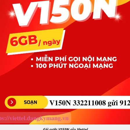
Gói cước V150N của Viettel