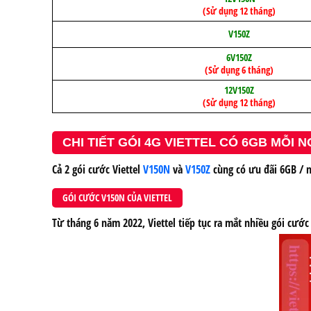
(Sử dụng 12 tháng)
V150Z
6V150Z
(Sử dụng 6 tháng)
12V150Z
(Sử dụng 12 tháng)
CHI TIẾT GÓI 4G VIETTEL CÓ 6GB MỖI 
Cả 2 gói cước Viettel
V150N
và
V150Z
cùng có ưu đãi 6GB / n
GÓI CƯỚC V150N CỦA VIETTEL
Từ tháng 6 năm 2022, Viettel tiếp tục ra mắt nhiều gói cướ