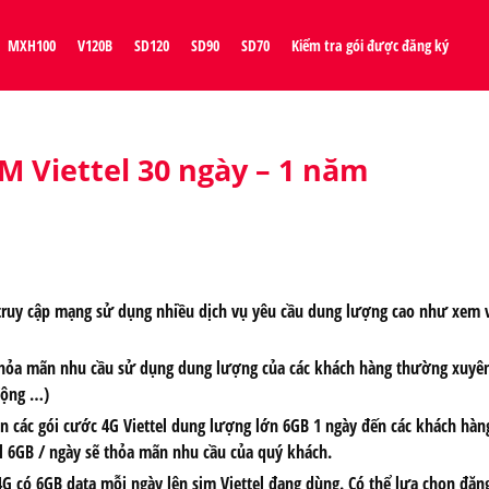
MXH100
V120B
SD120
SD90
SD70
Kiểm tra gói được đăng ký
M Viettel 30 ngày – 1 năm
truy cập mạng sử dụng nhiều dịch vụ yêu cầu dung lượng cao như xem 
y, thỏa mãn nhu cầu sử dụng dung lượng của các khách hàng thường xuyê
 động …)
 tin các gói cước 4G Viettel dung lượng lớn 6GB 1 ngày đến các khách h
el 6GB / ngày sẽ thỏa mãn nhu cầu của quý khách.
4G có 6GB data mỗi ngày lên sim Viettel đang dùng. Có thể lựa chọn đăn