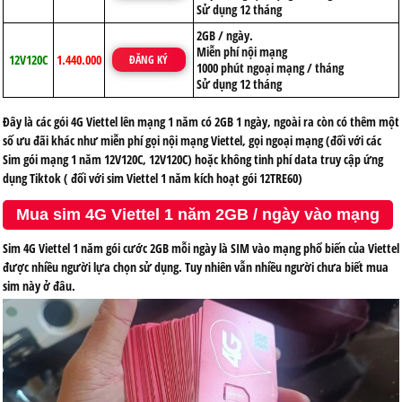
Sử dụng 12 tháng
2GB / ngày.
Miễn phí nội mạng
12V120C
1.440.000
ĐĂNG KÝ
1000 phút ngoại mạng / tháng
Sử dụng 12 tháng
Đây là các gói 4G Viettel lên mạng 1 năm có 2GB 1 ngày, ngoài ra còn có thêm một
số ưu đãi khác như miễn phí gọi nội mạng Viettel, gọi ngoại mạng (đối với các
Sim gói mạng 1 năm 12V120C, 12V120C) hoặc không tinh phí data truy cập ứng
dụng Tiktok ( đối với sim Viettel 1 năm kích hoạt gói 12TRE60)
Mua sim 4G Viettel 1 năm 2GB / ngày vào mạng
Sim 4G Viettel 1 năm gói cước 2GB mỗi ngày là SIM vào mạng phổ biến của Viettel
được nhiều người lựa chọn sử dụng. Tuy nhiên vẫn nhiều người chưa biết mua
sim này ở đâu.