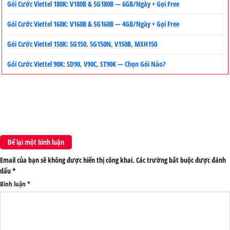
Gói Cước Viettel 180K: V180B & 5G180B — 6GB/Ngày + Gọi Free
Gói Cước Viettel 160K: V160B & 5G160B — 4GB/Ngày + Gọi Free
Gói Cước Viettel 150K: 5G150, 5G150N, V150B, MXH150
Gói Cước Viettel 90K: SD90, V90C, ST90K — Chọn Gói Nào?
Để lại một bình luận
Email của bạn sẽ không được hiển thị công khai.
Các trường bắt buộc được đánh
dấu
*
Bình luận
*