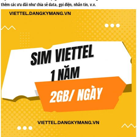
thêm các ưu đãi như chia sẻ data, gọi điện, nhắn tin, v.v.