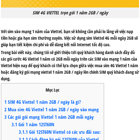
SIM 4G VIETTEL trọn gói 1 năm 2GB / ngày
Với sim vào mạng 1 năm của Viettel, bạn sẽ không cần phải lo lắng về việc nạp
tiền hoặc gia hạn sim thường xuyên. Việc sử dụng sim Viettel 4G mỗi ngày 2GB sẽ
giúp bạn tiết kiệm chi phí và dễ dàng kết nối Internet tốc độ cao.
Trong bài viết này, chúng tôi sẽ giới thiệu tới quý khách hàng danh sách đầy đủ
các gói cước 4G Viettel 1 năm có 2GB mỗi ngày trên các SIM vào mạng 1 năm của
Viettel hiện nay để quý khách có thể lựa chọn giữa việc mua sim 4G Viettel 1 năm
hoặc đăng ký gói mạng viettel 1 năm 2GB / ngày lên chính SIM quý khách đang sử
dụng.
Mục Lục
1
SIM 4G Viettel 1 năm 2GB / ngày là gì?
2
Mua sim 4G Viettel 1 năm 2GB / ngày vào mạng
3
Các gói gói mạng Viettel 1 năm 2GB mỗi ngày
3.1
Gói 1 năm 12ST60N
3.1.1
Gói 12ST60N Viettel có các ưu đãi sau:
3.1.2
Cách đăng ký gói 12ST60N của Viettel