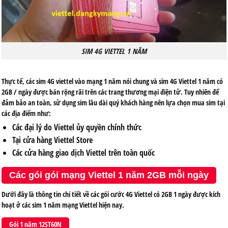
SIM 4G VIETTEL 1 NĂM
Thực tế, các sim 4G viettel vào mạng 1 năm nói chung và sim 4G Viettel 1 năm có
2GB / ngày được bán rộng rãi trên các trang thương mại điện tử. Tuy nhiên để
đảm bảo an toàn, sử dụng sim lâu dài quý khách hàng nên lựa chọn mua sim tại
các địa điểm như:
Các đại lý do Viettel ủy quyền chính thức
Tại cửa hàng Viettel Store
Các cửa hàng giao dịch Viettel trên toàn quốc
Các gói gói mạng Viettel 1 năm 2GB mỗi ngày
Dưới đây là thông tin chi tiết về các gói cước 4G Viettel có 2GB 1 ngày được kích
hoạt ở các sim 1 năm mạng Viettel hiện nay.
Gói 1 năm 12ST60N