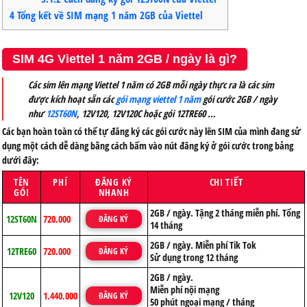
4
Tổng kết về SIM mạng 1 năm 2GB của Viettel
SIM 4G Viettel 1 năm 2GB / ngày là gì?
Các sim lên mạng Viettel 1 năm có 2GB mỗi ngày thực ra là các sim
được kích hoạt sẵn các
gói mạng viettel 1 năm
gói cước 2GB / ngày
như
12ST60N
, 12V120, 12V120C hoặc gói 12TRE60 …
Các bạn hoàn toàn có thể tự đăng ký các gói cước này lên SIM của mình đang sử
dụng một cách dễ dàng bằng cách bấm vào nút đăng ký ở gói cước trong bảng
dưới đây:
TÊN
PHÍ
ĐĂNG KÝ
CHI TIẾT
GÓI
NHANH
2GB / ngày. Tặng 2 tháng miễn phí. Tổng
12ST60N
720.000
ĐĂNG KÝ
14 tháng
2GB / ngày. Miễn phí Tik Tok
12TRE60
720.000
ĐĂNG KÝ
Sử dụng trong 12 tháng
2GB / ngày.
Miễn phí nội mạng
12V120
1.440.000
ĐĂNG KÝ
50 phút ngoại mạng / tháng